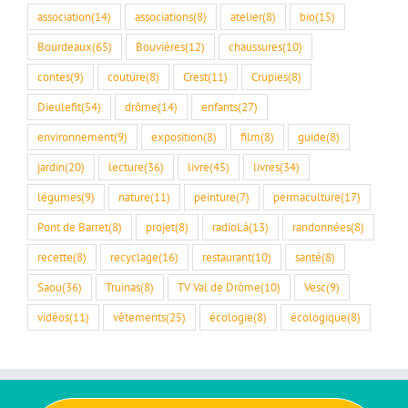
association
(14)
associations
(8)
atelier
(8)
bio
(15)
Bourdeaux
(65)
Bouvières
(12)
chaussures
(10)
contes
(9)
couture
(8)
Crest
(11)
Crupies
(8)
Dieulefit
(54)
drôme
(14)
enfants
(27)
environnement
(9)
exposition
(8)
film
(8)
guide
(8)
jardin
(20)
lecture
(36)
livre
(45)
livres
(34)
légumes
(9)
nature
(11)
peinture
(7)
permaculture
(17)
Pont de Barret
(8)
projet
(8)
radioLà
(13)
randonnées
(8)
recette
(8)
recyclage
(16)
restaurant
(10)
santé
(8)
Saou
(36)
Truinas
(8)
TV Val de Drôme
(10)
Vesc
(9)
vidéos
(11)
vêtements
(25)
écologie
(8)
écologique
(8)