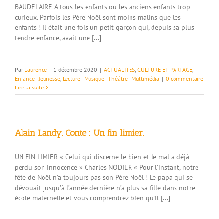
BAUDELAIRE A tous les enfants ou les anciens enfants trop
curieux. Parfois les Père Noël sont moins malins que les
enfants ! Il était une fois un petit garçon qui, depuis sa plus
tendre enfance, avait une [...]
Par
Laurence
|
1 décembre 2020
|
ACTUALITES
,
CULTURE ET PARTAGE
,
Enfance - Jeunesse
,
Lecture - Musique - Théâtre - Multimédia
|
0 commentaire
Lire la suite
Alain Landy. Conte : Un fin limier.
UN FIN LIMIER « Celui qui discerne le bien et le mal a déjà
perdu son innocence » Charles NODIER « Pour l’instant, notre
fête de Noël n’a toujours pas son Père Noël ! Le papa qui se
dévouait jusqu’à l’année dernière n’a plus sa fille dans notre
école maternelle et vous comprendrez bien qu’il [...]