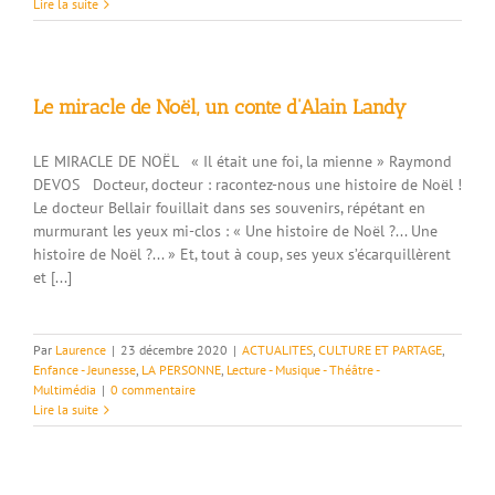
Lire la suite
Le miracle de Noël, un conte d’Alain Landy
LE MIRACLE DE NOËL « Il était une foi, la mienne » Raymond
DEVOS Docteur, docteur : racontez-nous une histoire de Noël !
Le docteur Bellair fouillait dans ses souvenirs, répétant en
murmurant les yeux mi-clos : « Une histoire de Noël ?... Une
histoire de Noël ?... » Et, tout à coup, ses yeux s’écarquillèrent
et [...]
Par
Laurence
|
23 décembre 2020
|
ACTUALITES
,
CULTURE ET PARTAGE
,
Enfance - Jeunesse
,
LA PERSONNE
,
Lecture - Musique - Théâtre -
Multimédia
|
0 commentaire
Lire la suite