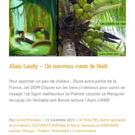
Alain Landy – Un nouveau conte de Noël
Pour apporter un peu de chaleur... D'une autre partie de la
France...les DOM Cliquez sur les liens ci-dessous pour partir en
voyage ! Le Sapin malheureux Le Premier cocotier Le Manguier
de cacao Un Véritable ami Bonne lecture ! Alain LANDY
Par
Carole Prévoteau
|
15 novembre 2021
|
ACTUALITES
,
Autres spectacles
et animations
,
CULTURE ET PARTAGE
,
Enfance - Jeunesse
,
LA PERSONNE
,
Lecture - Musique - Théâtre - Multimédia
|
0 commentaire