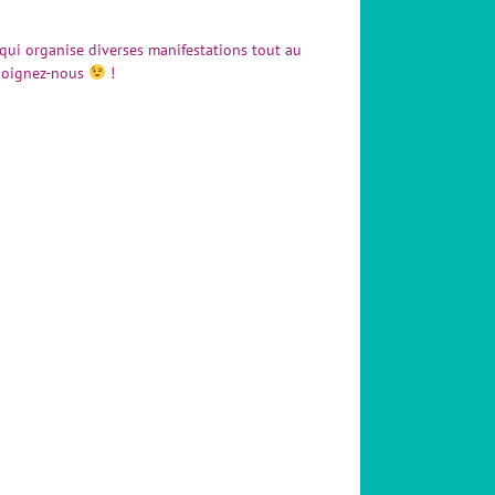
n qui organise diverses manifestations tout au
ejoignez-nous
!