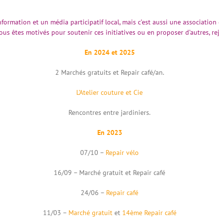
nformation et un média participatif local, mais c’est aussi une associatio
ous êtes motivés pour soutenir ces initiatives ou en proposer d’autres, r
En 2024 et 2025
2 Marchés gratuits et Repair café/an.
L’Atelier couture et Cie
Rencontres entre jardiniers.
En 2023
07/10 –
Repair vélo
16/09 – Marché gratuit et Repair café
24/06 –
Repair café
11/03 –
Marché gratuit
et
14ème Repair café