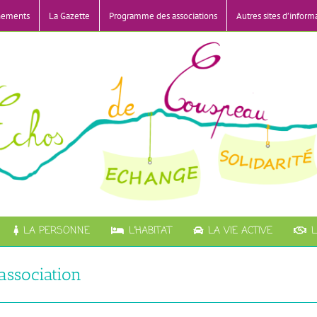
nements
La Gazette
Programme des associations
Autres sites d’inform
LA PERSONNE
L’HABITAT
LA VIE ACTIVE
L
’association