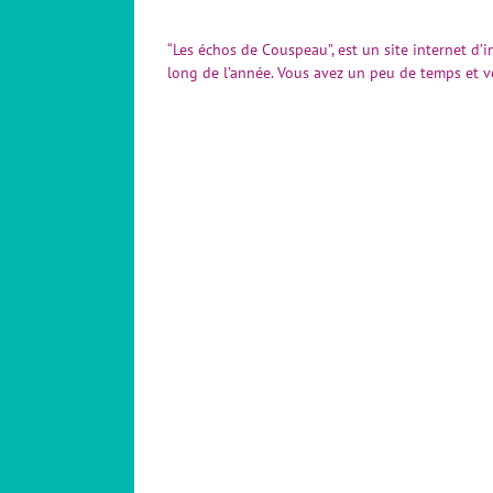
“Les échos de Couspeau”, est un site internet d’i
long de l’année. Vous avez un peu de temps et v