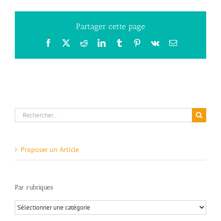
Partager cette page
Facebook
X
Reddit
LinkedIn
Tumblr
Pinterest
Vk
Email
Rechercher:
Proposer un Article
Par rubriques
Par
rubriques