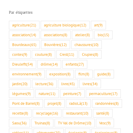
Par étiquettes
agriculture
(21)
agriculture biologique
(12)
art
(9)
association
(14)
associations
(8)
atelier
(8)
bio
(15)
Bourdeaux
(65)
Bouvières
(12)
chaussures
(10)
contes
(9)
couture
(8)
Crest
(11)
Crupies
(8)
Dieulefit
(54)
drôme
(14)
enfants
(27)
environnement
(9)
exposition
(8)
film
(8)
guide
(8)
jardin
(20)
lecture
(36)
livre
(45)
livres
(34)
légumes
(9)
nature
(11)
peinture
(7)
permaculture
(17)
Pont de Barret
(8)
projet
(8)
radioLà
(13)
randonnées
(8)
recette
(8)
recyclage
(16)
restaurant
(10)
santé
(8)
Saou
(36)
Truinas
(8)
TV Val de Drôme
(10)
Vesc
(9)
vidéos
(11)
vêtements
(25)
écologie
(8)
écologique
(8)