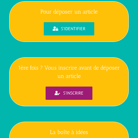
Pour déposer un article
S'IDENTIFIER
1ère fois ? Vous inscrire avant de déposer
un article
S'INSCRIRE
La boîte à idées