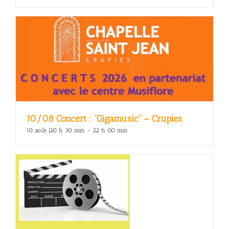
10/08 Concert : “Gigamusic” – Crupies
10 août |20 h 30 min
-
22 h 00 min