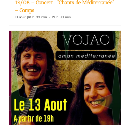
13/08 – Concert : “Chants de Méditerranée”
– Comps
13 août |18 h 00 min
-
19 h 30 min