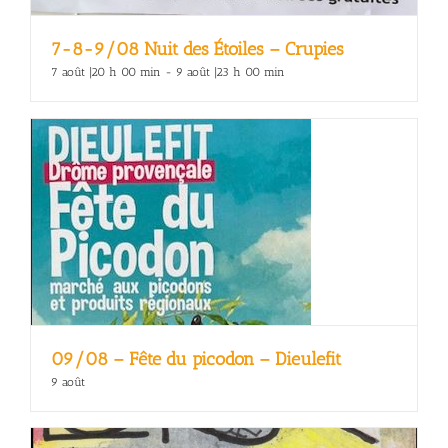
7-8-9/08 Nuit des Étoiles – Crupies
7 août |20 h 00 min
-
9 août |23 h 00 min
09/08 – Fête du picodon – Dieulefit
9 août