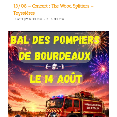
13/08 – Concert : The Wood Splitters –
Teyssières
13 août |19 h 30 min
-
23 h 00 min