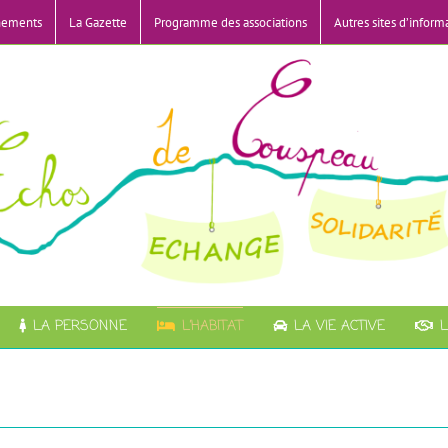
nements
La Gazette
Programme des associations
Autres sites d’inform
LA PERSONNE
L’HABITAT
LA VIE ACTIVE
L