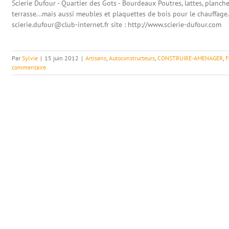
Scierie Dufour - Quartier des Gots - Bourdeaux Poutres, lattes, planche
terrasse...mais aussi meubles et plaquettes de bois pour le chauffage. 
scierie.dufour@club-internet.fr site : http://www.scierie-dufour.com
Par
Sylvie
|
15 juin 2012
|
Artisans
,
Autoconstructeurs
,
CONSTRUIRE-AMENAGER
,
F
commentaire