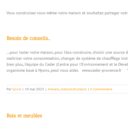
Vous construisez vous-même votre maison et souhaitez partager votr
Besoin de conseils…
...pour isoler votre maison, pour l'éco-construire, choisir une sourc
maitriser votre consommation, changer de système de chaufffage instal
bien plus, l'équipe du Ceder (Centre pour l'Environnement et le Dév
organisme basé à Nyons, peut vous aider. www.ceder-provence.fr 
Par
Sylvie
|
19 mai 2023
|
Artisans
,
Autoconstructeurs
|
0 commentaire
Bois et meubles