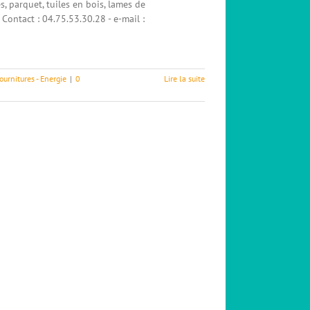
s, parquet, tuiles en bois, lames de
Contact : 04.75.53.30.28 - e-mail :
ournitures - Energie
|
0
Lire la suite