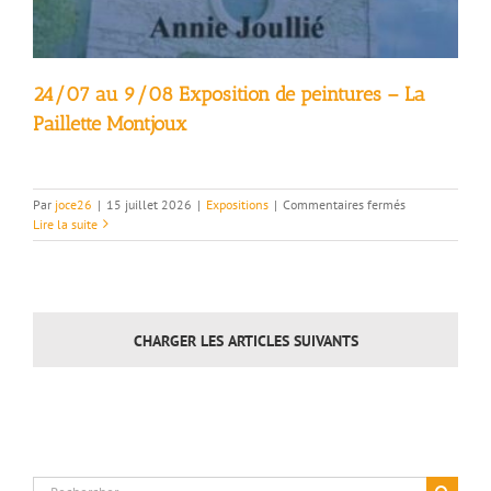
24/07 au 9/08 Exposition de peintures – La
Paillette Montjoux
sur
Par
joce26
|
15 juillet 2026
|
Expositions
|
Commentaires fermés
24/07
Lire la suite
au
9/08
Exposition
de
peintures
CHARGER LES ARTICLES SUIVANTS
–
La
Paillette
Montjoux
Rechercher: