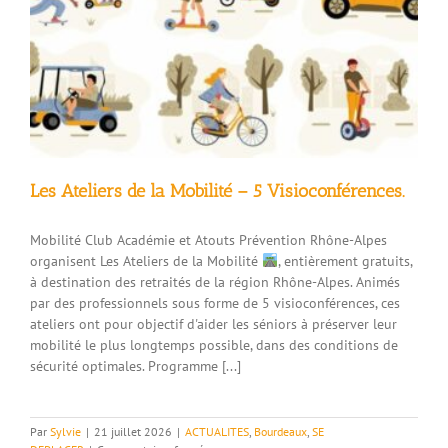
pour
débuter
Les Ateliers de la Mobilité – 5 Visioconférences.
Mobilité Club Académie et Atouts Prévention Rhône-Alpes
organisent Les Ateliers de la Mobilité
, entièrement gratuits,
à destination des retraités de la région Rhône-Alpes. Animés
par des professionnels sous forme de 5 visioconférences, ces
ateliers ont pour objectif d'aider les séniors à préserver leur
mobilité le plus longtemps possible, dans des conditions de
sécurité optimales. Programme [...]
Par
Sylvie
|
21 juillet 2026
|
ACTUALITES
,
Bourdeaux
,
SE