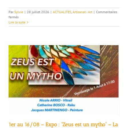
Par
Sylvie
|
28 juillet 2026
|
ACTUALITES
,
Artisanat - Art
|
Commentaires
sur
fermés
1er-
Lire la suite
09/08
–
Céramique
–
Expo
itinérante
–
Bourdeaux
–
La
Paillette
et
plus.
1er au 16/08 – Expo : “Zeus est un mytho” – La