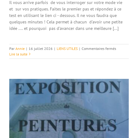
Il vous arrive parfois de vous interroger sur votre mode vie
et sur vos pratiques. Faites le premier pas et répondez à ce
test en utilisant le lien ci - dessous. Il ne vous faudra que
quelques minutes ! Cela permet à chacun d'avoir une petite
idée .... et pourquoi pas d'avancer dans une meilleure [...]
sur
Par
Annie
|
16 juillet 2026
|
LIENS UTILES
|
Commentaires fermés
Quel
Lire la suite
est
mon
impact
écologique
?