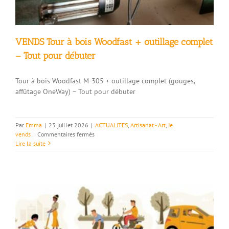
VENDS Tour à bois Woodfast + outillage complet
– Tout pour débuter
Tour à bois Woodfast M-305 + outillage complet (gouges,
affûtage OneWay) – Tout pour débuter
Par
Emma
|
23 juillet 2026
|
ACTUALITES
,
Artisanat - Art
,
Je
sur
vends
|
Commentaires fermés
VENDS
Lire la suite
Tour
à
bois
Woodfast
+
outillage
complet
–
Tout