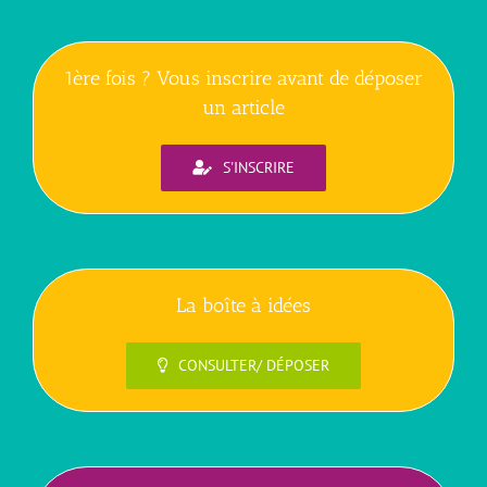
1ère fois ? Vous inscrire avant de déposer
un article
S'INSCRIRE
La boîte à idées
CONSULTER/ DÉPOSER