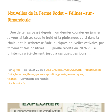
Nouvelles de la Ferme Rodet – Félines-sur-
Rimandoule
Que de temps passé depuis mon dernier courrier en janvier !
Je vous ai laissés sous le froid et la pluie, nous voici dans la
chaleur et la sécheresse. Voici quelques nouvelles estivales, pas
forcément très positives... Quelle récolte en 2026 ? Le
printemps a été clément, jusqu'à ces quelques jours [...]
Par
Sylvie
|
28 juillet 2026
|
ACTUALITES
,
AGRICULTURE
,
Producteurs de
fruits, légumes, fleurs, graines, spiruline, plants, aromatiques,
sur
tisanes.
|
Commentaires fermés
Nouvelles
Lire la suite
de
la
Ferme
Rodet
–
Félines-