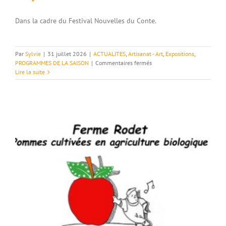
Dans la cadre du Festival Nouvelles du Conte.
Par
Sylvie
|
31 juillet 2026
|
ACTUALITES
,
Artisanat - Art
,
Expositions
,
sur
PROGRAMMES DE LA SAISON
|
Commentaires fermés
31/07
Lire la suite
–
09/08
–
Expositions
à
l’Oustal
et
au
Temple
–
Bourdeaux