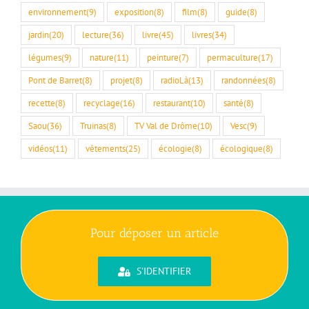
environnement
(9)
exposition
(8)
film
(8)
guide
(8)
jardin
(20)
lecture
(36)
livre
(45)
livres
(34)
légumes
(9)
nature
(11)
peinture
(7)
permaculture
(17)
Pont de Barret
(8)
projet
(8)
radioLà
(13)
randonnées
(8)
recette
(8)
recyclage
(16)
restaurant
(10)
santé
(8)
Saou
(36)
Truinas
(8)
TV Val de Drôme
(10)
Vesc
(9)
vidéos
(11)
vêtements
(25)
écologie
(8)
écologique
(8)
Pour déposer un article
S'IDENTIFIER