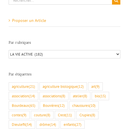
Proposer un Article
Par rubriques
Par
rubriques
Par étiquettes
agriculture
(21)
agriculture biologique
(12)
art
(9)
association
(14)
associations
(8)
atelier
(8)
bio
(15)
Bourdeaux
(65)
Bouvières
(12)
chaussures
(10)
contes
(9)
couture
(8)
Crest
(11)
Crupies
(8)
Dieulefit
(54)
drôme
(14)
enfants
(27)