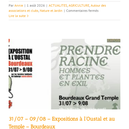
Par
Annie
|
1 août 2026
|
ACTUALITES
,
AGRICULTURE
,
Autour des
sur
associations et clubs
,
Nature et Jardin
|
Commentaires fermés
Les
Lire la suite
Alvéoles
–
Visites
estivales
de
l’été
–
Cobonne
31/07 – 09/08 – Expositions à l’Oustal et au
Temple – Bourdeaux