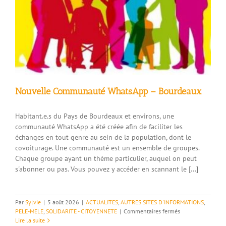
Poët-
Laval
Nouvelle Communauté WhatsApp – Bourdeaux
Habitant.e.s du Pays de Bourdeaux et environs, une
communauté WhatsApp a été créée afin de faciliter les
échanges en tout genre au sein de la population, dont le
covoiturage. Une communauté est un ensemble de groupes.
Chaque groupe ayant un thème particulier, auquel on peut
s'abonner ou pas. Vous pouvez y accéder en scannant le [...]
Par
Sylvie
|
5 août 2026
|
ACTUALITES
,
AUTRES SITES D'INFORMATIONS
,
sur
PELE-MELE
,
SOLIDARITE - CITOYENNETE
|
Commentaires fermés
Nouvelle
Lire la suite