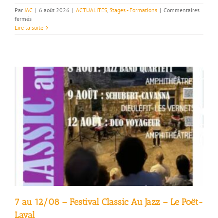
Par
JAC
|
6 août 2026
|
ACTUALITES
,
Stages - Formations
|
Commentaires
sur
fermés
Ateliers
Lire la suite
de
l’Ecole
de
la
voix
(Crest
Jazz)
–
Crest
7 au 12/08 – Festival Classic Au Jazz – Le Poët-
Laval