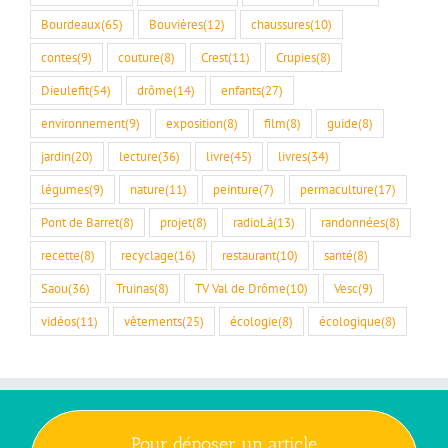
Bourdeaux
(65)
Bouvières
(12)
chaussures
(10)
contes
(9)
couture
(8)
Crest
(11)
Crupies
(8)
Dieulefit
(54)
drôme
(14)
enfants
(27)
environnement
(9)
exposition
(8)
film
(8)
guide
(8)
jardin
(20)
lecture
(36)
livre
(45)
livres
(34)
légumes
(9)
nature
(11)
peinture
(7)
permaculture
(17)
Pont de Barret
(8)
projet
(8)
radioLà
(13)
randonnées
(8)
recette
(8)
recyclage
(16)
restaurant
(10)
santé
(8)
Saou
(36)
Truinas
(8)
TV Val de Drôme
(10)
Vesc
(9)
vidéos
(11)
vêtements
(25)
écologie
(8)
écologique
(8)
Pour déposer un article