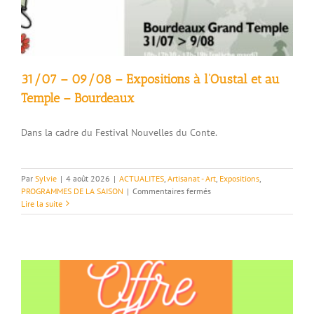
31/07 – 09/08 – Expositions à l’Oustal et au
Temple – Bourdeaux
Dans la cadre du Festival Nouvelles du Conte.
Par
Sylvie
|
4 août 2026
|
ACTUALITES
,
Artisanat - Art
,
Expositions
,
sur
PROGRAMMES DE LA SAISON
|
Commentaires fermés
31/07
Lire la suite
–
09/08
–
Expositions
à
l’Oustal
et
au