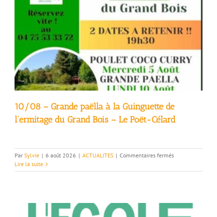
10/08 – Grande paëlla à la Guinguette de
l’ermitage du Grand Bois – Le Poët-Célard
sur
Par
Sylvie
|
6 août 2026
|
ACTUALITES
|
Commentaires fermés
10/08
Lire la suite
–
Grande
paëlla
à
la
Guinguette