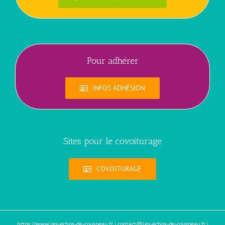
Pour adhérer
INFOS ADHÉSION
Sites pour le covoiturage
COVOITURAGE
https://www.les-echos-de-couspeau.fr
|
contact@les-echos-de-couspeau.fr
|