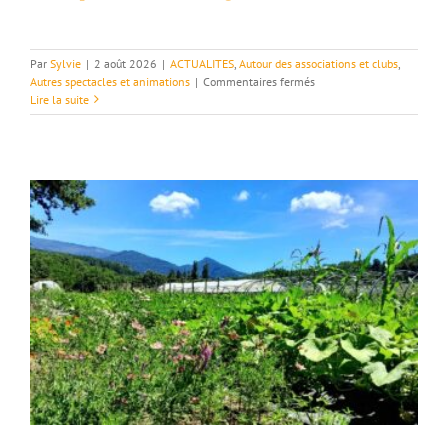
Par
Sylvie
|
2 août 2026
|
ACTUALITES
,
Autour des associations et clubs
,
sur
Autres spectacles et animations
|
Commentaires fermés
07-
Lire la suite
09/08
–
Bouvières
fait
son
cinéma
!
Pétanque
et
fête
du
village