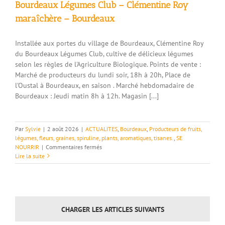
Bourdeaux Légumes Club – Clémentine Roy
maraîchère – Bourdeaux
Installée aux portes du village de Bourdeaux, Clémentine Roy
du Bourdeaux Légumes Club, cultive de délicieux légumes
selon les règles de l'Agriculture Biologique. Points de vente :
Marché de producteurs du lundi soir, 18h à 20h, Place de
l'Oustal à Bourdeaux, en saison . Marché hebdomadaire de
Bourdeaux : Jeudi matin 8h à 12h. Magasin [...]
Par
Sylvie
|
2 août 2026
|
ACTUALITES
,
Bourdeaux
,
Producteurs de fruits,
légumes, fleurs, graines, spiruline, plants, aromatiques, tisanes.
,
SE
sur
NOURRIR
|
Commentaires fermés
Bourdeaux
Lire la suite
Légumes
Club
–
Clémentine
Roy
CHARGER LES ARTICLES SUIVANTS
maraîchère
–