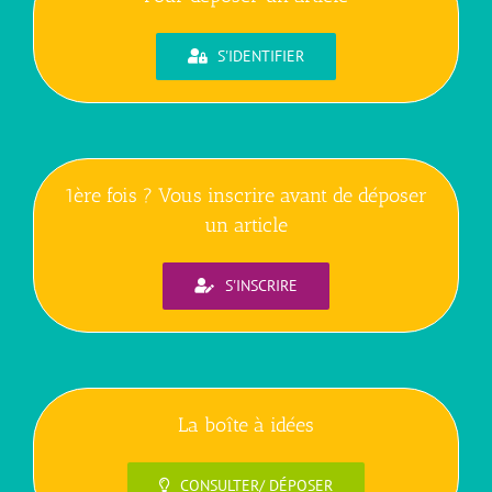
S'IDENTIFIER
1ère fois ? Vous inscrire avant de déposer
un article
S'INSCRIRE
La boîte à idées
CONSULTER/ DÉPOSER