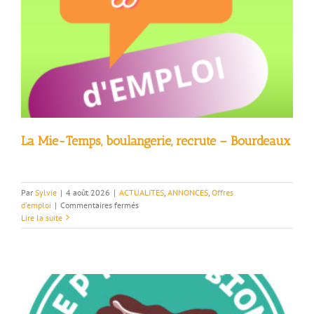
Temple
–
Bourdeaux
La Mie-Temps, boulangerie, recrute – Bourdeaux
Par
Sylvie
|
4 août 2026
|
ACTUALITES
,
ANNONCES
,
Offres
sur
d'emploi
|
Commentaires fermés
La
Lire la suite
Mie-
Temps,
boulangerie,
recrute
–
Bourdeaux