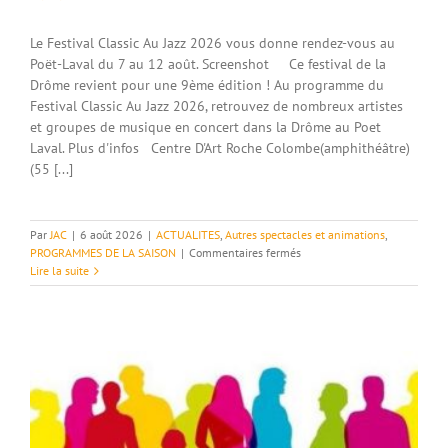
Le Festival Classic Au Jazz 2026 vous donne rendez-vous au
Poët-Laval du 7 au 12 août. Screenshot Ce festival de la
Drôme revient pour une 9ème édition ! Au programme du
Festival Classic Au Jazz 2026, retrouvez de nombreux artistes
et groupes de musique en concert dans la Drôme au Poet
Laval. Plus d'infos Centre D'Art Roche Colombe(amphithéâtre)
(55 [...]
Par
JAC
|
6 août 2026
|
ACTUALITES
,
Autres spectacles et animations
,
sur
PROGRAMMES DE LA SAISON
|
Commentaires fermés
7
Lire la suite
au
12/08
–
Festival
Classic
Au
Jazz
–
Le