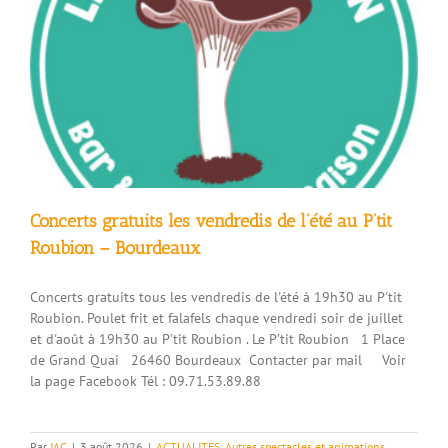
Concerts gratuits les vendredis de l’été au P’tit
Roubion – Bourdeaux
Concerts gratuits tous les vendredis de l'été à 19h30 au P'tit
Roubion. Poulet frit et falafels chaque vendredi soir de juillet
et d'août à 19h30 au P'tit Roubion . Le P’tit Roubion 1 Place
de Grand Quai 26460 Bourdeaux Contacter par mail Voir
la page Facebook Tél : 09.71.53.89.88
Par
JAC
|
3 août 2026
|
ACTUALITES
,
Autres spectacles et animations
,