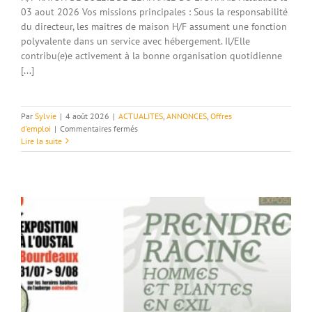
03 aout 2026 Vos missions principales : Sous la responsabilité
du directeur, les maitres de maison H/F assument une fonction
polyvalente dans un service avec hébergement. Il/Elle
contribu(e)e activement à la bonne organisation quotidienne
[...]
Par
Sylvie
|
4 août 2026
|
ACTUALITES
,
ANNONCES
,
Offres
sur
d'emploi
|
Commentaires fermés
Le
Lire la suite
Rayon
de
Soleil
recrute
:
Maître
de
maison
H/F
–
Bourdeaux