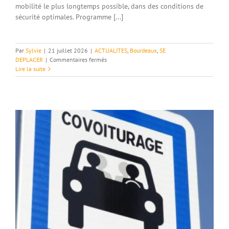
mobilité le plus longtemps possible, dans des conditions de
sécurité optimales. Programme [...]
Par
Sylvie
|
21 juillet 2026
|
ACTUALITES
,
Bourdeaux
,
SE
sur
DEPLACER
|
Commentaires fermés
Les
Lire la suite
Ateliers
de
la
Mobilité
–
5
Visioconférences.