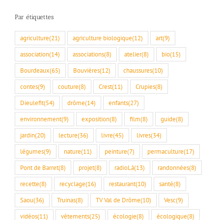
Par étiquettes
agriculture
(21)
agriculture biologique
(12)
art
(9)
association
(14)
associations
(8)
atelier
(8)
bio
(15)
Bourdeaux
(65)
Bouvières
(12)
chaussures
(10)
contes
(9)
couture
(8)
Crest
(11)
Crupies
(8)
Dieulefit
(54)
drôme
(14)
enfants
(27)
environnement
(9)
exposition
(8)
film
(8)
guide
(8)
jardin
(20)
lecture
(36)
livre
(45)
livres
(34)
légumes
(9)
nature
(11)
peinture
(7)
permaculture
(17)
Pont de Barret
(8)
projet
(8)
radioLà
(13)
randonnées
(8)
recette
(8)
recyclage
(16)
restaurant
(10)
santé
(8)
Saou
(36)
Truinas
(8)
TV Val de Drôme
(10)
Vesc
(9)
vidéos
(11)
vêtements
(25)
écologie
(8)
écologique
(8)