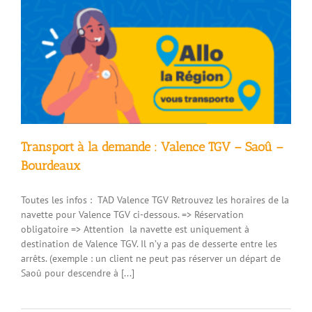
Transport à la demande : Valence TGV – Saoû –
Bourdeaux
Toutes les infos : TAD Valence TGV Retrouvez les horaires de la
navette pour Valence TGV ci-dessous. => Réservation
obligatoire => Attention la navette est uniquement à
destination de Valence TGV. Il n’y a pas de desserte entre les
arrêts. (exemple : un client ne peut pas réserver un départ de
Saoû pour descendre à [...]