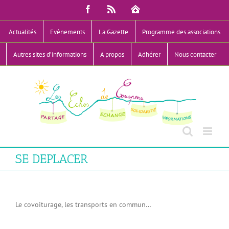
Passer
Facebook
Rss
Mon
au
Compte
contenu
Actualités
Evènements
La Gazette
Programme des associations
Autres sites d’informations
A propos
Adhérer
Nous contacter
SE DEPLACER
Le covoiturage, les transports en commun…