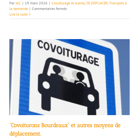
Par
JAC
|
19 mars 2026
|
Covoiturage et autres
,
SE DEPLACER
,
Transport à
sur
la demande
|
Commentaires fermés
Transport
Lire la suite
à
la
demande
:
Valence
TGV
–
Saoû
–
Bourdeaux
“Covoiturons Bourdeaux” et autres moyens de
déplacement.