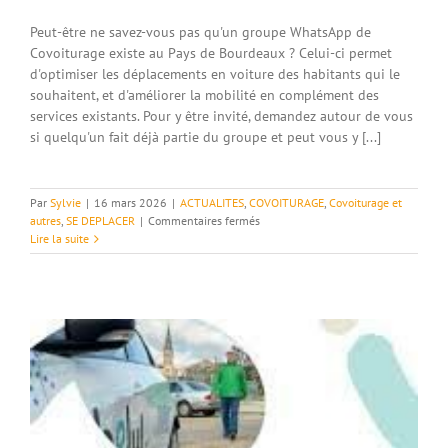
Peut-être ne savez-vous pas qu'un groupe WhatsApp de
Covoiturage existe au Pays de Bourdeaux ? Celui-ci permet
d'optimiser les déplacements en voiture des habitants qui le
souhaitent, et d'améliorer la mobilité en complément des
services existants. Pour y être invité, demandez autour de vous
si quelqu'un fait déjà partie du groupe et peut vous y [...]
Par
Sylvie
|
16 mars 2026
|
ACTUALITES
,
COVOITURAGE
,
Covoiturage et
sur
autres
,
SE DEPLACER
|
Commentaires fermés
“Covoiturons
Lire la suite
Bourdeaux”
et
autres
moyens
de
déplacement.