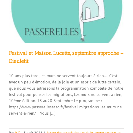
Laval
Festival et Maison Lucette, septembre approche –
Dieulefit
10 ans plus tard, les murs ne servent toujours à rien.... C'est
avec un peu d'émotion, de la joie et un esprit de lutte certain,
que nous vous adressons la programmation complète de notre
festival pour penser les migrations, Les murs ne servent à rien,
10ème édition. 18 au20 Septembre Le programme :
https://www.passerellesasso.fr/festival-migrations-les-murs-ne-
servent-a-rien/ Nous [...]
Par
JAC
|
5 août 2026
|
Autour des associations et clubs
,
Autres spectacles