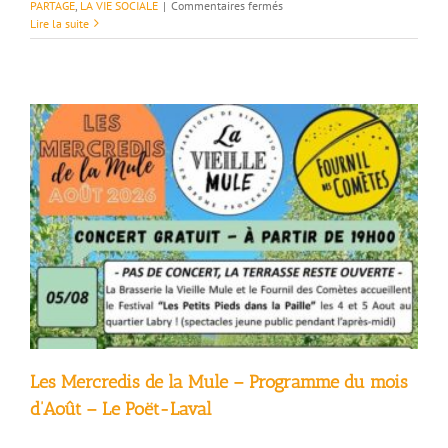
sur
PARTAGE
,
LA VIE SOCIALE
|
Commentaires fermés
Quelques
Lire la suite
EXPOSITIONS
repérées
pour
cet
été
Les Mercredis de la Mule – Programme du mois
d’Août – Le Poët-Laval