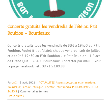
Concerts gratuits les vendredis de l’été au P’tit
Roubion – Bourdeaux
Concerts gratuits tous les vendredis de l'été à 19h30 au P'tit
Roubion. Poulet frit et falafels chaque vendredi soir de juillet
et d'août à 19h30 au P'tit Roubion . Le P’tit Roubion 1 Place
de Grand Quai 26460 Bourdeaux Contacter par mail Voir
la page Facebook Tél : 09.71.53.89.88
Par
JAC
|
3 août 2026
|
ACTUALITES
,
Autres spectacles et animations
,
Bourdeaux
,
Lecture - Musique - Théâtre - Multimédia
,
PROGRAMMES DE LA
sur
SAISON
|
Commentaires fermés
Concerts
Lire la suite
gratuits
les
vendredis