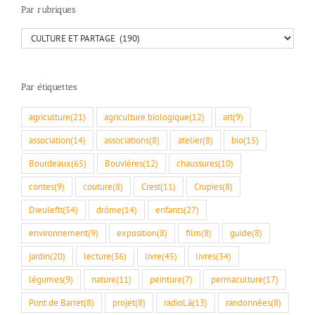
Par rubriques
Par
rubriques
Par étiquettes
agriculture
(21)
agriculture biologique
(12)
art
(9)
association
(14)
associations
(8)
atelier
(8)
bio
(15)
Bourdeaux
(65)
Bouvières
(12)
chaussures
(10)
contes
(9)
couture
(8)
Crest
(11)
Crupies
(8)
Dieulefit
(54)
drôme
(14)
enfants
(27)
environnement
(9)
exposition
(8)
film
(8)
guide
(8)
jardin
(20)
lecture
(36)
livre
(45)
livres
(34)
légumes
(9)
nature
(11)
peinture
(7)
permaculture
(17)
Pont de Barret
(8)
projet
(8)
radioLà
(13)
randonnées
(8)