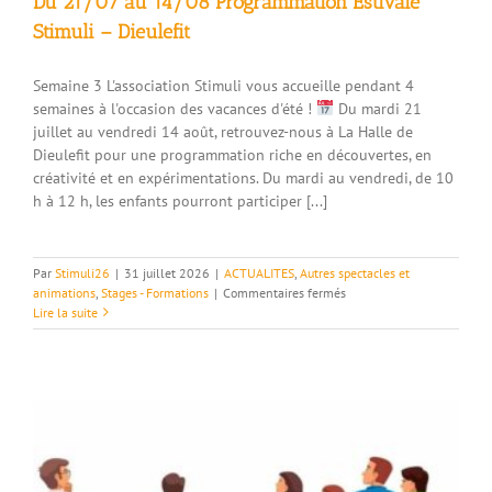
Du 21/07 au 14/08 Programmation Estivale
Stimuli – Dieulefit
Semaine 3 L'association Stimuli vous accueille pendant 4
semaines à l'occasion des vacances d'été !
Du mardi 21
juillet au vendredi 14 août, retrouvez-nous à La Halle de
Dieulefit pour une programmation riche en découvertes, en
créativité et en expérimentations. Du mardi au vendredi, de 10
h à 12 h, les enfants pourront participer [...]
Par
Stimuli26
|
31 juillet 2026
|
ACTUALITES
,
Autres spectacles et
sur
animations
,
Stages - Formations
|
Commentaires fermés
Du
Lire la suite
21/07
au
14/08
Programmation
Estivale
Stimuli
–
Dieulefit