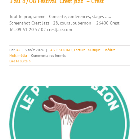
3 au 8/08 Festival “Crest Jazz” – Crest
Tout le programme Concerte, conférences, stages .....
Screenshot Crest Jazz 28, cours Joubernon 26400 Crest
Tél. 09 51 20 57 02 crestjazz.com
Par
JAC
|
3 août 2026
|
LA VIE SOCIALE
,
Lecture - Musique - Théâtre -
sur
Multimédia
|
Commentaires fermés
3
Lire la suite
au
8/08
Festival
“Crest
Jazz”
–
Crest