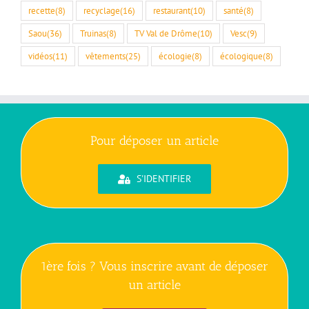
recette
(8)
recyclage
(16)
restaurant
(10)
santé
(8)
Saou
(36)
Truinas
(8)
TV Val de Drôme
(10)
Vesc
(9)
vidéos
(11)
vêtements
(25)
écologie
(8)
écologique
(8)
Pour déposer un article
S'IDENTIFIER
1ère fois ? Vous inscrire avant de déposer
un article