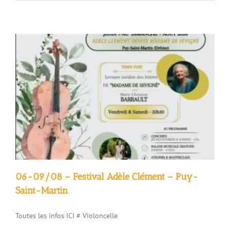
09/08
–
Bouvières
fait
son
cinéma
!
Pétanque
et
fête
du
village
06-09/08 – Festival Adèle Clément – Puy-
Saint-Martin
Toutes les infos ICI # Violoncelle