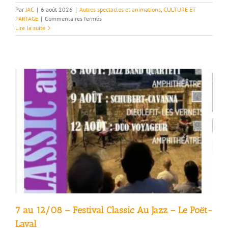
Par
JAC
|
6 août 2026
|
Autres spectacles et animations
,
CULTURE ET
sur
PARTAGE
|
Commentaires fermés
07-
Lire la suite
11-
14/08
–
Festival
MursMurs
au
Vivier
–
Saint-
Gervais-
sur-
Roubion
7 au 12/08 – Festival Classic Au Jazz – Le Poët-
Laval