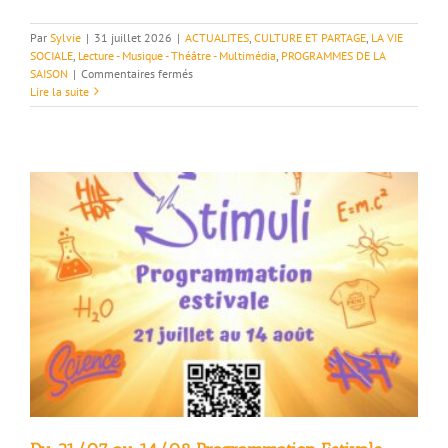
Par
Sylvie
|
31 juillet 2026
|
ACTUALITES
,
CULTURE ET PARTAGE
,
LA VIE
SOCIALE
,
Lecture - Musique - Théâtre - Multimédia
,
PROGRAMMES DE LA
sur
SAISON
|
Commentaires fermés
06-
Lire la suite
09/08
–
Festival
Adèle
Clément
–
Puy-
Saint-
Martin