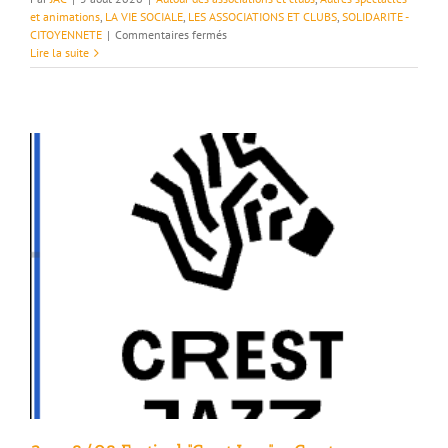
et animations
,
LA VIE SOCIALE
,
LES ASSOCIATIONS ET CLUBS
,
SOLIDARITE -
sur
CITOYENNETE
|
Commentaires fermés
Festival
Lire la suite
et
Maison
Lucette,
septembre
approche
–
Dieulefit