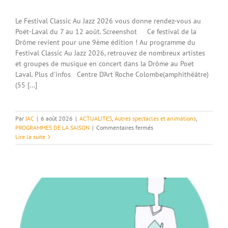
Le Festival Classic Au Jazz 2026 vous donne rendez-vous au
Poët-Laval du 7 au 12 août. Screenshot Ce festival de la
Drôme revient pour une 9ème édition ! Au programme du
Festival Classic Au Jazz 2026, retrouvez de nombreux artistes
et groupes de musique en concert dans la Drôme au Poet
Laval. Plus d'infos Centre D'Art Roche Colombe(amphithéâtre)
(55 [...]
Par
JAC
|
6 août 2026
|
ACTUALITES
,
Autres spectacles et animations
,
sur
PROGRAMMES DE LA SAISON
|
Commentaires fermés
7
Lire la suite
au
12/08
–
Festival
Classic
Au
Jazz
–
Le
Poët-