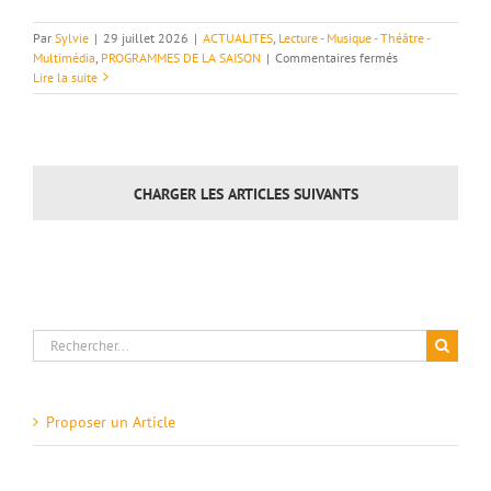
Par
Sylvie
|
29 juillet 2026
|
ACTUALITES
,
Lecture - Musique - Théâtre -
sur
Multimédia
,
PROGRAMMES DE LA SAISON
|
Commentaires fermés
Les
Lire la suite
Mercredis
de
la
Mule
–
CHARGER LES ARTICLES SUIVANTS
Programme
du
mois
d’Août
–
Le
Poët-
Laval
Rechercher:
Proposer un Article