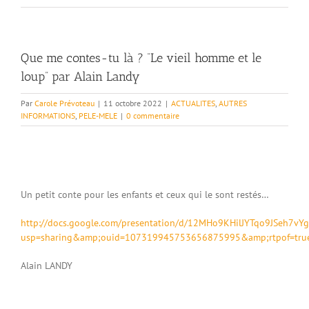
Que me contes-tu là ? “Le vieil homme et le
loup” par Alain Landy
Par
Carole Prévoteau
|
11 octobre 2022
|
ACTUALITES
,
AUTRES
INFORMATIONS
,
PELE-MELE
|
0 commentaire
Un petit conte pour les enfants et ceux qui le sont restés…
http://docs.google.com/presentation/d/12MHo9KHilJYTqo9JSeh7vY
usp=sharing&amp;ouid=107319945753656875995&amp;rtpof=tru
Alain LANDY