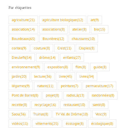
Par étiquettes
agriculture
(21)
agriculture biologique
(12)
art
(9)
association
(14)
associations
(8)
atelier
(8)
bio
(15)
Bourdeaux
(65)
Bouvières
(12)
chaussures
(10)
contes
(9)
couture
(8)
Crest
(11)
Crupies
(8)
Dieulefit
(54)
drôme
(14)
enfants
(27)
environnement
(9)
exposition
(8)
film
(8)
guide
(8)
jardin
(20)
lecture
(36)
livre
(45)
livres
(34)
légumes
(9)
nature
(11)
peinture
(7)
permaculture
(17)
Pont de Barret
(8)
projet
(8)
radioLà
(13)
randonnées
(8)
recette
(8)
recyclage
(16)
restaurant
(10)
santé
(8)
Saou
(36)
Truinas
(8)
TV Val de Drôme
(10)
Vesc
(9)
vidéos
(11)
vêtements
(25)
écologie
(8)
écologique
(8)