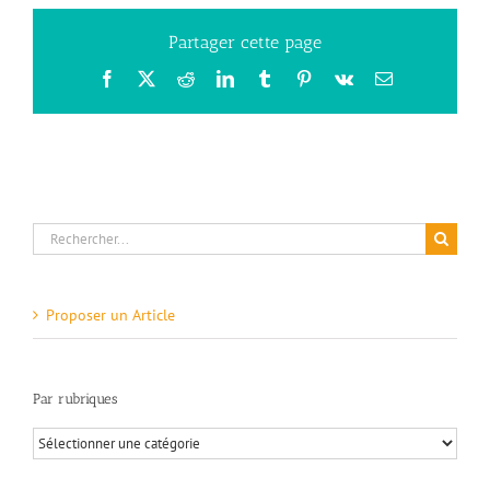
Partager cette page
Facebook
X
Reddit
LinkedIn
Tumblr
Pinterest
Vk
Email
Rechercher:
Proposer un Article
Par rubriques
Par
rubriques