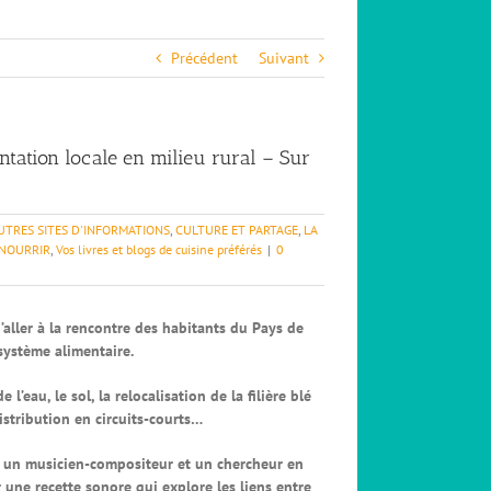
Précédent
Suivant
entation locale en milieu rural – Sur
UTRES SITES D'INFORMATIONS
,
CULTURE ET PARTAGE
,
LA
 NOURRIR
,
Vos livres et blogs de cuisine préférés
|
0
’aller à la rencontre des habitants du Pays de
 système alimentaire.
’eau, le sol, la relocalisation de la filière blé
distribution en circuits-courts…
io, un musicien-compositeur et un chercheur en
r une recette sonore qui explore les liens entre