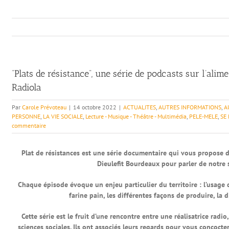
“Plats de résistance”, une série de podcasts sur l’alim
Radiola
Par
Carole Prévoteau
|
14 octobre 2022
|
ACTUALITES
,
AUTRES INFORMATIONS
,
A
PERSONNE
,
LA VIE SOCIALE
,
Lecture - Musique - Théâtre - Multimédia
,
PELE-MELE
,
SE
commentaire
Plat de résistances est une série documentaire qui vous propose d
Dieulefit Bourdeaux pour parler de notre
Chaque épisode évoque un enjeu particulier du territoire : l’usage de l
farine pain, les différentes façons de produire, la 
Cette série est le fruit d’une rencontre entre une réalisatrice rad
sciences sociales. Ils ont associés leurs regards pour vous concocte