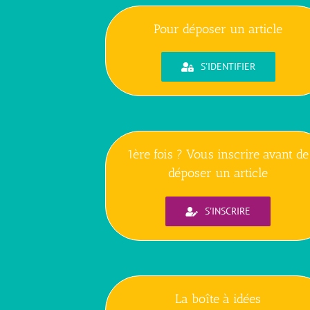
Pour déposer un article
S'IDENTIFIER
1ère fois ? Vous inscrire avant de
déposer un article
S'INSCRIRE
La boîte à idées