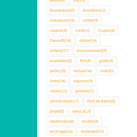
Bourdeaux
(65)
Bouvières
(12)
chaussures
(10)
contes
(9)
couture
(8)
Crest
(11)
Crupies
(8)
Dieulefit
(54)
drôme
(14)
enfants
(27)
environnement
(9)
exposition
(8)
film
(8)
guide
(8)
jardin
(20)
lecture
(36)
livre
(45)
livres
(34)
légumes
(9)
nature
(11)
peinture
(7)
permaculture
(17)
Pont de Barret
(8)
projet
(8)
radioLà
(13)
randonnées
(8)
recette
(8)
recyclage
(16)
restaurant
(10)