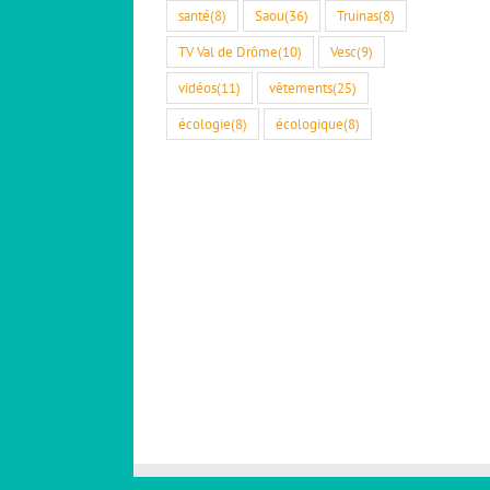
santé
(8)
Saou
(36)
Truinas
(8)
TV Val de Drôme
(10)
Vesc
(9)
vidéos
(11)
vêtements
(25)
écologie
(8)
écologique
(8)