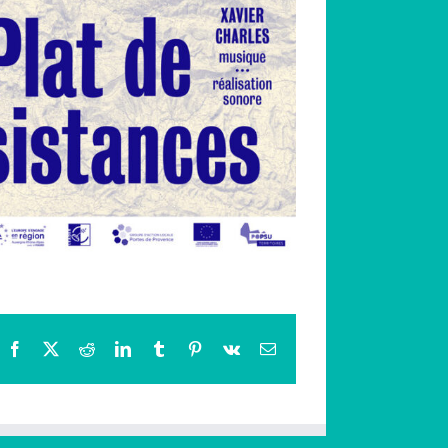
Facebook
X
Reddit
LinkedIn
Tumblr
Pinterest
Vk
Email