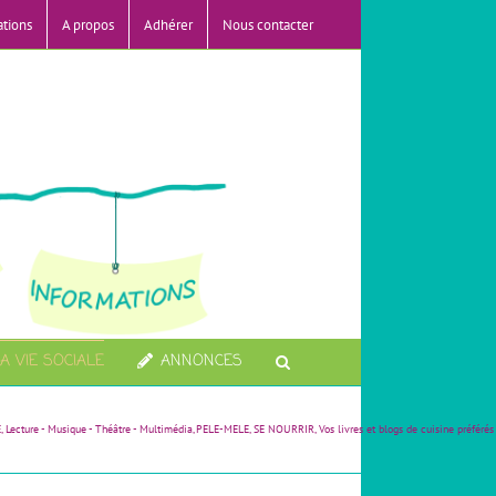
ations
A propos
Adhérer
Nous contacter
A VIE SOCIALE
ANNONCES
E
Lecture - Musique - Théâtre - Multimédia
PELE-MELE
SE NOURRIR
Vos livres et blogs de cuisine préférés