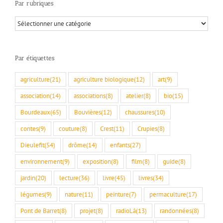
Par rubriques
Par
rubriques
Par étiquettes
agriculture
(21)
agriculture biologique
(12)
art
(9)
association
(14)
associations
(8)
atelier
(8)
bio
(15)
Bourdeaux
(65)
Bouvières
(12)
chaussures
(10)
contes
(9)
couture
(8)
Crest
(11)
Crupies
(8)
Dieulefit
(54)
drôme
(14)
enfants
(27)
environnement
(9)
exposition
(8)
film
(8)
guide
(8)
jardin
(20)
lecture
(36)
livre
(45)
livres
(34)
légumes
(9)
nature
(11)
peinture
(7)
permaculture
(17)
Pont de Barret
(8)
projet
(8)
radioLà
(13)
randonnées
(8)