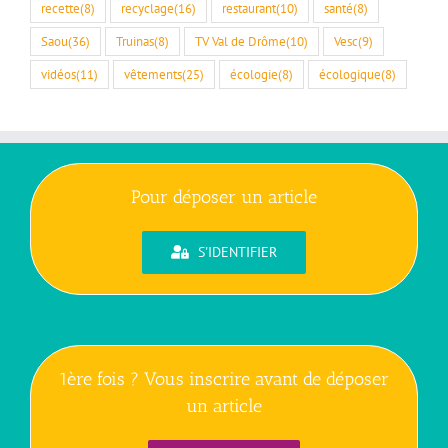
recette
(8)
recyclage
(16)
restaurant
(10)
santé
(8)
Saou
(36)
Truinas
(8)
TV Val de Drôme
(10)
Vesc
(9)
vidéos
(11)
vêtements
(25)
écologie
(8)
écologique
(8)
Pour déposer un article
S'IDENTIFIER
1ère fois ? Vous inscrire avant de déposer
un article