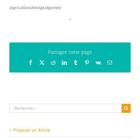
(agriculture,élevage,légumes)
*
Partager cette page
Facebook
X
Reddit
LinkedIn
Tumblr
Pinterest
Vk
Email
Rechercher:
Proposer un Article