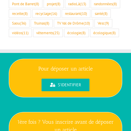
Pont de Barret
(8)
projet
(8)
radioLà
(13)
randonnées
(8)
recette
(8)
recyclage
(16)
restaurant
(10)
santé
(8)
Saou
(36)
Truinas
(8)
TV Val de Drôme
(10)
Vesc
(9)
vidéos
(11)
vêtements
(25)
écologie
(8)
écologique
(8)
Pour déposer un article
S'IDENTIFIER
1ère fois ? Vous inscrire avant de déposer
un article