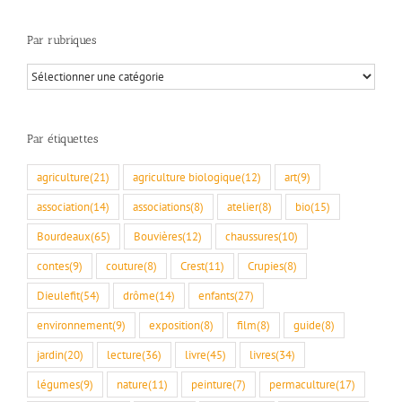
Par rubriques
Par
rubriques
Par étiquettes
agriculture
(21)
agriculture biologique
(12)
art
(9)
association
(14)
associations
(8)
atelier
(8)
bio
(15)
Bourdeaux
(65)
Bouvières
(12)
chaussures
(10)
contes
(9)
couture
(8)
Crest
(11)
Crupies
(8)
Dieulefit
(54)
drôme
(14)
enfants
(27)
environnement
(9)
exposition
(8)
film
(8)
guide
(8)
jardin
(20)
lecture
(36)
livre
(45)
livres
(34)
légumes
(9)
nature
(11)
peinture
(7)
permaculture
(17)