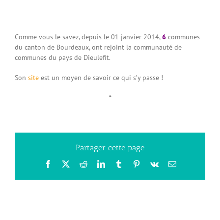
Comme vous le savez, depuis le 01 janvier 2014,
6
communes
du canton de Bourdeaux, ont rejoint la communauté de
communes du pays de Dieulefit.
Son
site
est un moyen de savoir ce qui s’y passe !
*
Partager cette page
Facebook
X
Reddit
LinkedIn
Tumblr
Pinterest
Vk
Email