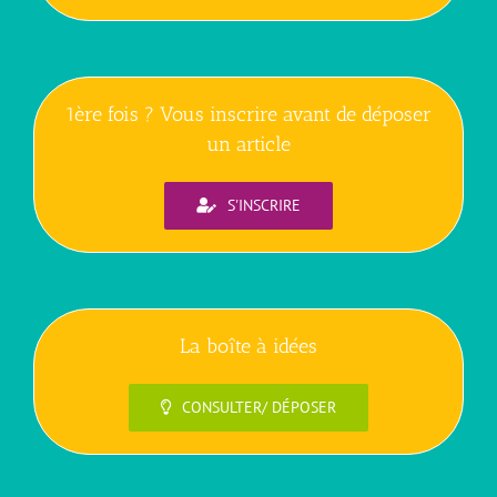
1ère fois ? Vous inscrire avant de déposer
un article
S'INSCRIRE
La boîte à idées
CONSULTER/ DÉPOSER