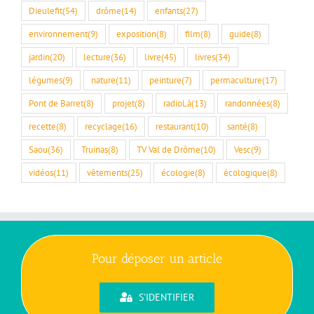
Dieulefit
(54)
drôme
(14)
enfants
(27)
environnement
(9)
exposition
(8)
film
(8)
guide
(8)
jardin
(20)
lecture
(36)
livre
(45)
livres
(34)
légumes
(9)
nature
(11)
peinture
(7)
permaculture
(17)
Pont de Barret
(8)
projet
(8)
radioLà
(13)
randonnées
(8)
recette
(8)
recyclage
(16)
restaurant
(10)
santé
(8)
Saou
(36)
Truinas
(8)
TV Val de Drôme
(10)
Vesc
(9)
vidéos
(11)
vêtements
(25)
écologie
(8)
écologique
(8)
Pour déposer un article
S'IDENTIFIER