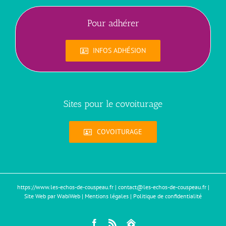
Pour adhérer
INFOS ADHÉSION
Sites pour le covoiturage
COVOITURAGE
https://www.les-echos-de-couspeau.fr
|
contact@les-echos-de-couspeau.fr
|
Site Web par WabiWeb
|
Mentions légales
|
Politique de confidentialité
Facebook
Rss
Mon