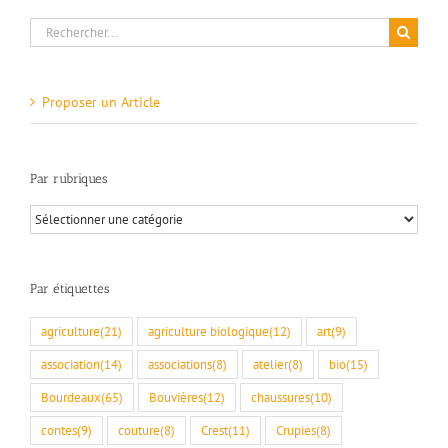
Rechercher:
Proposer un Article
Par rubriques
Par
rubriques
Par étiquettes
agriculture
(21)
agriculture biologique
(12)
art
(9)
association
(14)
associations
(8)
atelier
(8)
bio
(15)
Bourdeaux
(65)
Bouvières
(12)
chaussures
(10)
contes
(9)
couture
(8)
Crest
(11)
Crupies
(8)