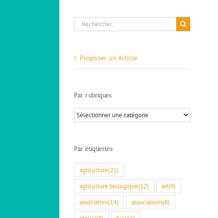
Rechercher:
Proposer un Article
Les activités sportives à Bourdeaux et
alentours
Activités sportives - Liste
Par rubriques
Par
rubriques
Par étiquettes
agriculture
(21)
agriculture biologique
(12)
art
(9)
association
(14)
associations
(8)
atelier
(8)
bio
(15)