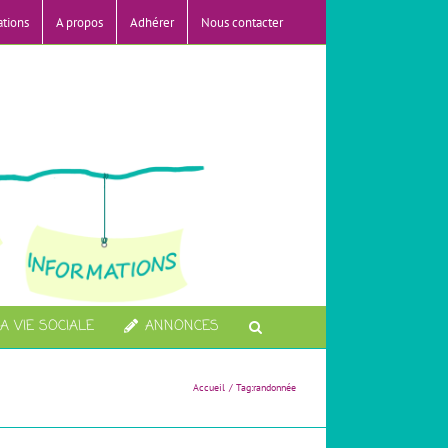
ations
A propos
Adhérer
Nous contacter
A VIE SOCIALE
ANNONCES
Accueil
Tag:
randonnée