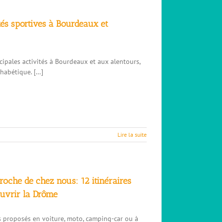
tés sportives à Bourdeaux et
ncipales activités à Bourdeaux et aux alentours,
phabétique. […]
Lire la suite
roche de chez nous: 12 itinéraires
uvrir la Drôme
es proposés en voiture, moto, camping-car ou à