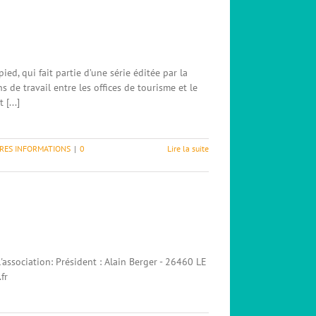
ed, qui fait partie d’une série éditée par la
 de travail entre les offices de tourisme et le
[...]
RES INFORMATIONS
|
0
Lire la suite
association: Président : Alain Berger - 26460 LE
fr