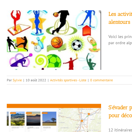
Les activi
alentours
Voici les pri
par ordre al
Par
Sylvie
|
10 août 2022
|
Activités sportives - Liste
|
0 commentaire
S’évader p
pour déco
12 itinérair