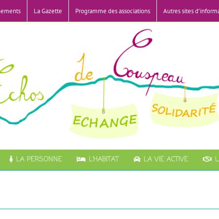
nements
La Gazette
Programme des associations
Autres sites d’inform
LA PERSONNE
L’HABITAT
LA VIE ACTIVE
L