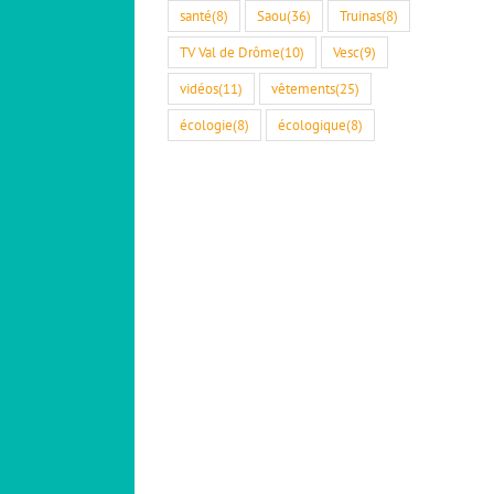
santé
(8)
Saou
(36)
Truinas
(8)
TV Val de Drôme
(10)
Vesc
(9)
vidéos
(11)
vêtements
(25)
écologie
(8)
écologique
(8)