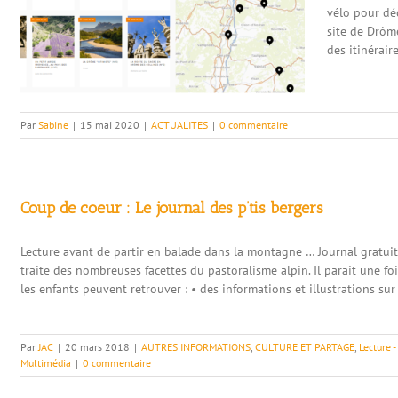
vélo pour dé
site de Drôme
des itinéraire
Par
Sabine
|
15 mai 2020
|
ACTUALITES
|
0 commentaire
Coup de coeur : Le journal des p’tis bergers
Lecture avant de partir en balade dans la montagne … Journal gratuit,
traite des nombreuses facettes du pastoralisme alpin. Il paraît une 
les enfants peuvent retrouver : • des informations et illustrations sur
Par
JAC
|
20 mars 2018
|
AUTRES INFORMATIONS
,
CULTURE ET PARTAGE
,
Lecture -
Multimédia
|
0 commentaire