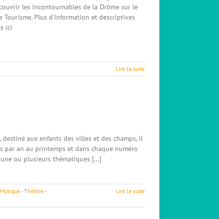
couvrir les incontournables de la Drôme sur le
 Tourisme. Plus d'information et descriptives
s ici
Lire la suite
 destiné aux enfants des villes et des champs, il
fois par an au printemps et dans chaque numéro
 une ou plusieurs thématiques [...]
 Musique - Théâtre -
Lire la suite