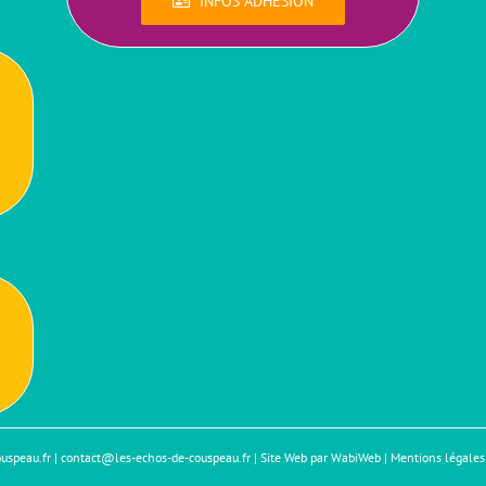
INFOS ADHÉSION
uspeau.fr
|
contact@les-echos-de-couspeau.fr
|
Site Web par WabiWeb
|
Mentions légales