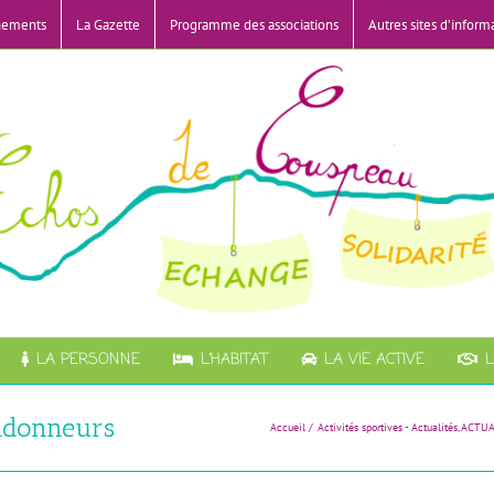
nements
La Gazette
Programme des associations
Autres sites d’inform
LA PERSONNE
L’HABITAT
LA VIE ACTIVE
L
ndonneurs
Accueil
Activités sportives - Actualités
ACTUA