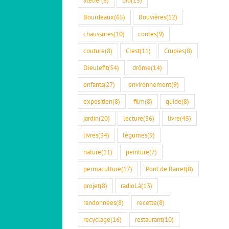
Bourdeaux
(65)
Bouvières
(12)
chaussures
(10)
contes
(9)
couture
(8)
Crest
(11)
Crupies
(8)
Dieulefit
(54)
drôme
(14)
enfants
(27)
environnement
(9)
exposition
(8)
film
(8)
guide
(8)
jardin
(20)
lecture
(36)
livre
(45)
livres
(34)
légumes
(9)
nature
(11)
peinture
(7)
permaculture
(17)
Pont de Barret
(8)
projet
(8)
radioLà
(13)
randonnées
(8)
recette
(8)
recyclage
(16)
restaurant
(10)