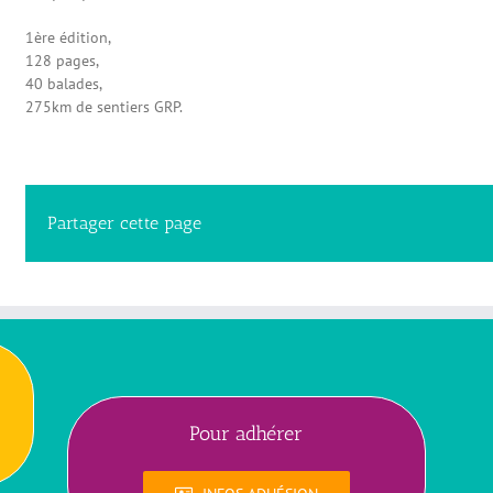
1ère édition,
128 pages,
40 balades,
275km de sentiers GRP.
Partager cette page
Pour adhérer