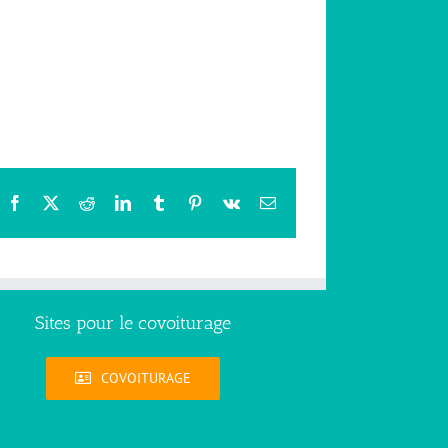
Facebook
X
Reddit
LinkedIn
Tumblr
Pinterest
Vk
Email
Sites pour le covoiturage
COVOITURAGE