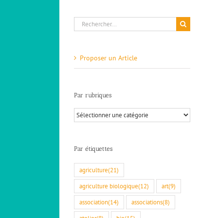
Rechercher:
Proposer un Article
Par rubriques
Par
rubriques
Par étiquettes
agriculture
(21)
agriculture biologique
(12)
art
(9)
association
(14)
associations
(8)
atelier
(8)
bio
(15)