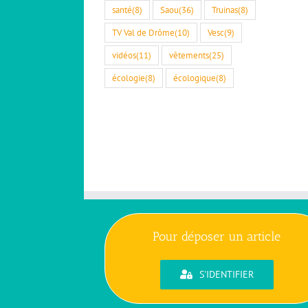
santé
(8)
Saou
(36)
Truinas
(8)
TV Val de Drôme
(10)
Vesc
(9)
vidéos
(11)
vêtements
(25)
écologie
(8)
écologique
(8)
Pour déposer un article
S'IDENTIFIER