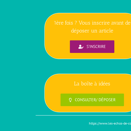
1ère fois ? Vous inscrire avant de
déposer un article
S'INSCRIRE
La boîte à idées
CONSULTER/ DÉPOSER
https://www.les-echos-de-co