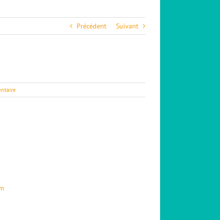
Précédent
Suivant
ntaire
om