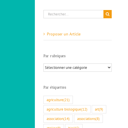
Rechercher:
Proposer un Article
Par rubriques
Par
rubriques
Par étiquettes
agriculture
(21)
agriculture biologique
(12)
art
(9)
association
(14)
associations
(8)
atelier
(8)
bio
(15)