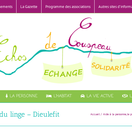
nements
La Gazette
Programme des associations
Autres sites d’inform
LA PERSONNE
L’HABITAT
LA VIE ACTIVE
L
du linge – Dieulefit
Accueil
Aide à la personne
Je 