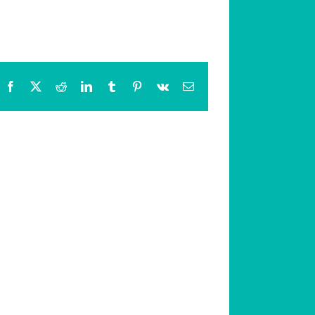
Facebook
X
Reddit
LinkedIn
Tumblr
Pinterest
Vk
Email