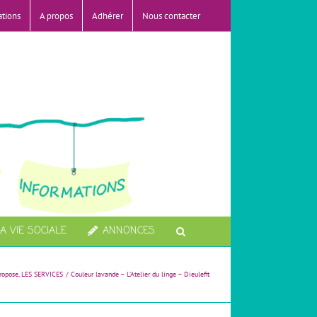
ations
A propos
Adhérer
Nous contacter
A VIE SOCIALE
ANNONCES
propose
LES SERVICES
Couleur lavande – L’Atelier du linge – Dieulefit