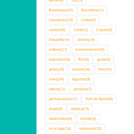
Bourdeaux
(65)
Bouvières
(12)
chaussures
(10)
contes
(9)
couture
(8)
Crest
(11)
Crupies
(8)
Dieulefit
(54)
drôme
(14)
enfants
(27)
environnement
(9)
exposition
(8)
film
(8)
guide
(8)
jardin
(20)
lecture
(36)
livre
(45)
livres
(34)
légumes
(9)
nature
(11)
peinture
(7)
permaculture
(17)
Pont de Barret
(8)
projet
(8)
radioLà
(13)
randonnées
(8)
recette
(8)
recyclage
(16)
restaurant
(10)