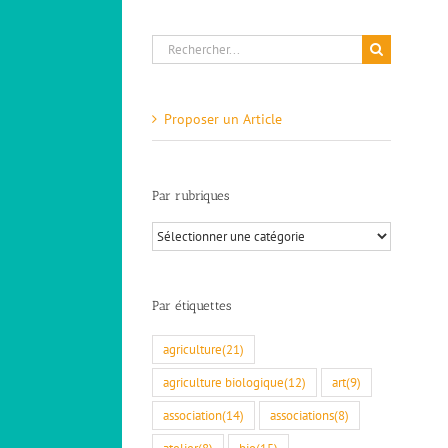
Rechercher:
Proposer un Article
Par rubriques
Par
rubriques
Par étiquettes
agriculture
(21)
agriculture biologique
(12)
art
(9)
association
(14)
associations
(8)
atelier
(8)
bio
(15)