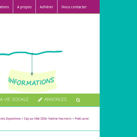
ations
A propos
Adhérer
Nous contacter
A VIE SOCIALE
ANNONCES
liers
Expositions
Cap sur l’été 2026- Nadine Nacinovic – Poët Laval