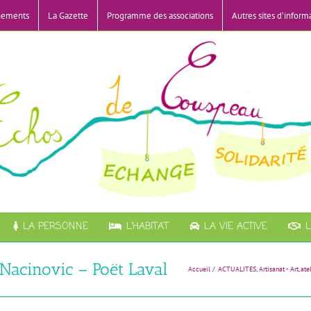
nements
La Gazette
Programme des associations
Autres sites d’inform
LA PERSONNE
L’HABITAT
LA VIE ACTIVE
L
 Nacinovic – Poët Laval
Accueil
ACTUALITES
Artisanat - Art
ate