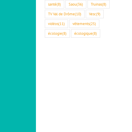
santé
(8)
Saou
(36)
Truinas
(8)
TV Val de Drôme
(10)
Vesc
(9)
vidéos
(11)
vêtements
(25)
écologie
(8)
écologique
(8)