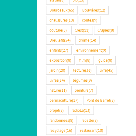
Bourdeaux
(65)
Bouvières
(12)
chaussures
(10)
contes
(9)
couture
(8)
Crest
(11)
Crupies
(8)
Dieulefit
(54)
drôme
(14)
enfants
(27)
environnement
(9)
exposition
(8)
film
(8)
guide
(8)
jardin
(20)
lecture
(36)
livre
(45)
livres
(34)
légumes
(9)
nature
(11)
peinture
(7)
permaculture
(17)
Pont de Barret
(8)
projet
(8)
radioLà
(13)
randonnées
(8)
recette
(8)
recyclage
(16)
restaurant
(10)