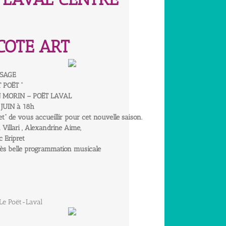
 COTE ART
SSAGE
T POËT “
 MORIN – POËT LAVAL
 JUIN à 18h
t” de vous accueillir pour cet nouvelle saison.
Villari , Alexandrine Aime,
c Eripret
ès belle programmation musicale
 Le Poët-Laval