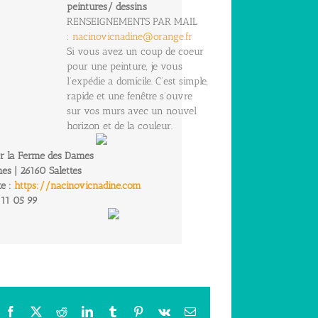
peintures/ dessins
RENSEIGNEMENTS PAR MAIL
:
nacinovicnadine@orange.fr
Si vous avez un coup de coeur
pour une peinture, je vous
l’expédie a domicile. C’est simple,
rapide et une fenêtre s’ouvre
sur vos murs avec un nouvel
horizon et de la couleur.
ier la Ferme des Dames
s | 26160 Salettes
te :
https://nacinovicnadine.com
 11 05 99
Facebook
X
Reddit
LinkedIn
Tumblr
Pinterest
Vk
Email