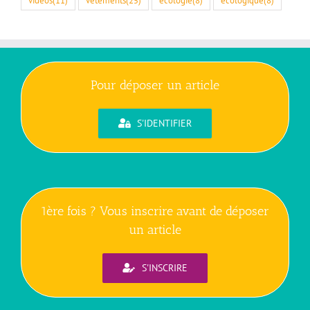
vidéos
(11)
vêtements
(25)
écologie
(8)
écologique
(8)
Pour déposer un article
S'IDENTIFIER
1ère fois ? Vous inscrire avant de déposer
un article
S'INSCRIRE