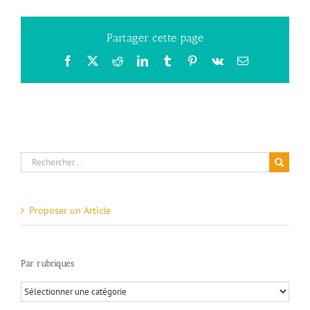
Partager cette page
Facebook
X
Reddit
LinkedIn
Tumblr
Pinterest
Vk
Email
Rechercher:
Proposer un Article
Par rubriques
Par
rubriques