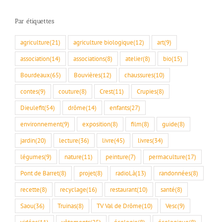
Par étiquettes
agriculture
(21)
agriculture biologique
(12)
art
(9)
association
(14)
associations
(8)
atelier
(8)
bio
(15)
Bourdeaux
(65)
Bouvières
(12)
chaussures
(10)
contes
(9)
couture
(8)
Crest
(11)
Crupies
(8)
Dieulefit
(54)
drôme
(14)
enfants
(27)
environnement
(9)
exposition
(8)
film
(8)
guide
(8)
jardin
(20)
lecture
(36)
livre
(45)
livres
(34)
légumes
(9)
nature
(11)
peinture
(7)
permaculture
(17)
Pont de Barret
(8)
projet
(8)
radioLà
(13)
randonnées
(8)
recette
(8)
recyclage
(16)
restaurant
(10)
santé
(8)
Saou
(36)
Truinas
(8)
TV Val de Drôme
(10)
Vesc
(9)