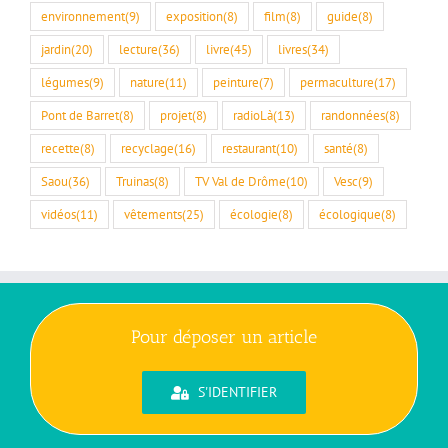
environnement
(9)
exposition
(8)
film
(8)
guide
(8)
jardin
(20)
lecture
(36)
livre
(45)
livres
(34)
légumes
(9)
nature
(11)
peinture
(7)
permaculture
(17)
Pont de Barret
(8)
projet
(8)
radioLà
(13)
randonnées
(8)
recette
(8)
recyclage
(16)
restaurant
(10)
santé
(8)
Saou
(36)
Truinas
(8)
TV Val de Drôme
(10)
Vesc
(9)
vidéos
(11)
vêtements
(25)
écologie
(8)
écologique
(8)
Pour déposer un article
S'IDENTIFIER