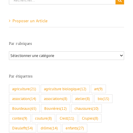
Proposer un Article
Par rubriques
Par
rubriques
Par étiquettes
agriculture
(21)
agriculture biologique
(12)
art
(9)
association
(14)
associations
(8)
atelier
(8)
bio
(15)
Bourdeaux
(65)
Bouvières
(12)
chaussures
(10)
contes
(9)
couture
(8)
Crest
(11)
Crupies
(8)
Dieulefit
(54)
drôme
(14)
enfants
(27)