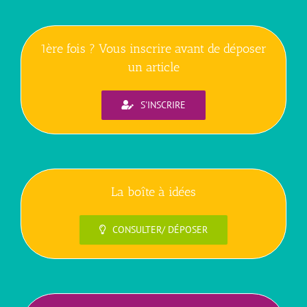
1ère fois ? Vous inscrire avant de déposer
un article
S'INSCRIRE
La boîte à idées
CONSULTER/ DÉPOSER