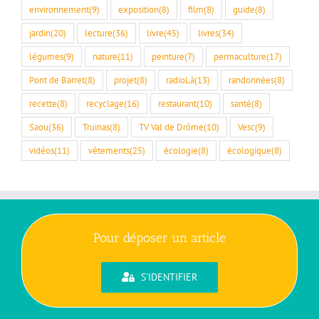
environnement
(9)
exposition
(8)
film
(8)
guide
(8)
jardin
(20)
lecture
(36)
livre
(45)
livres
(34)
légumes
(9)
nature
(11)
peinture
(7)
permaculture
(17)
Pont de Barret
(8)
projet
(8)
radioLà
(13)
randonnées
(8)
recette
(8)
recyclage
(16)
restaurant
(10)
santé
(8)
Saou
(36)
Truinas
(8)
TV Val de Drôme
(10)
Vesc
(9)
vidéos
(11)
vêtements
(25)
écologie
(8)
écologique
(8)
Pour déposer un article
S'IDENTIFIER