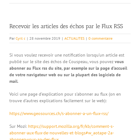
Recevoir les articles des échos par le Flux RSS
Par
Cyril c
|
28 novembre 2019
|
ACTUALITES
|
0 commentaire
Si vous voulez recevoir une notification lorsqu’un article est
publié sur le site des échos de Couspeau, vous pouvez
vous
abonner au Flux rss du site, par exemple sur la page d’accueil
de votre navigateur web ou sur
la plupart des logiciels de
mail
.
Voici une page d’explication pour s’abonner au flux (on en
trouve d’autres explications facilement sur le web):
https://www.geosources.ch/s-abonner-a-un-flux-rss/
Sur Mozi:
https://support.mozilla.org/fr/kb/comment-s-
abonner-aux-flux-de-nouvelles-et-blogs#w_aotape-2a-
abonnez-vous-aa-des-flux