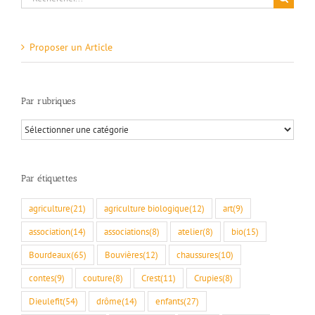
Proposer un Article
Par rubriques
Par
rubriques
Par étiquettes
agriculture
(21)
agriculture biologique
(12)
art
(9)
association
(14)
associations
(8)
atelier
(8)
bio
(15)
Bourdeaux
(65)
Bouvières
(12)
chaussures
(10)
contes
(9)
couture
(8)
Crest
(11)
Crupies
(8)
Dieulefit
(54)
drôme
(14)
enfants
(27)