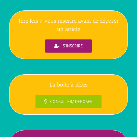
1ère fois ? Vous inscrire avant de déposer
un article
S'INSCRIRE
La boîte à idées
CONSULTER/ DÉPOSER