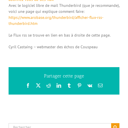
Avec le logiciel libre de mail Thunderbird (que je recommande),
voici une page qui explique comment faire:
https://www.arobase.org/thunderbird/afficher-flux-rss-
thunderbird.htm
Le Flux rss se trouve en lien en bas à droite de cette page.
Cyril Castaing – webmaster des échos de Couspeau
Partager cette page
Facebook
X
Reddit
LinkedIn
Tumblr
Pinterest
Vk
Email
Rechercher: