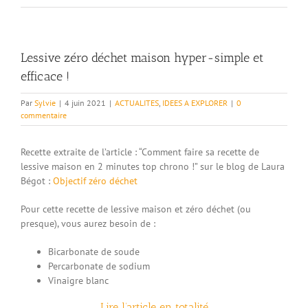
Lessive zéro déchet maison hyper-simple et
efficace !
Par
Sylvie
|
4 juin 2021
|
ACTUALITES
,
IDEES A EXPLORER
|
0
commentaire
Recette extraite de l’article : “Comment faire sa recette de
lessive maison en 2 minutes top chrono !” sur le blog de Laura
Bégot :
Objectif zéro déchet
Pour cette recette de lessive maison et zéro déchet (ou
presque), vous aurez besoin de :
Bicarbonate de soude
Percarbonate de sodium
Vinaigre blanc
Lire l’article en totalité