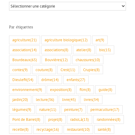
Par
rubriques
Par étiquettes
agriculture
(21)
agriculture biologique
(12)
art
(9)
association
(14)
associations
(8)
atelier
(8)
bio
(15)
Bourdeaux
(65)
Bouvières
(12)
chaussures
(10)
contes
(9)
couture
(8)
Crest
(11)
Crupies
(8)
Dieulefit
(54)
drôme
(14)
enfants
(27)
environnement
(9)
exposition
(8)
film
(8)
guide
(8)
jardin
(20)
lecture
(36)
livre
(45)
livres
(34)
légumes
(9)
nature
(11)
peinture
(7)
permaculture
(17)
Pont de Barret
(8)
projet
(8)
radioLà
(13)
randonnées
(8)
recette
(8)
recyclage
(16)
restaurant
(10)
santé
(8)