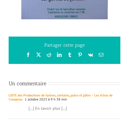
Partager cette page
Facebook
X
Reddit
LinkedIn
Tumblr
Pinterest
Vk
Email
Un commentaire
LISTE des Producteurs de farines, céréales, pains et pâtes – Les échos de
Couspeau
1 octobre 2023 à 9 h 38 min
[…] En savoir plus […]