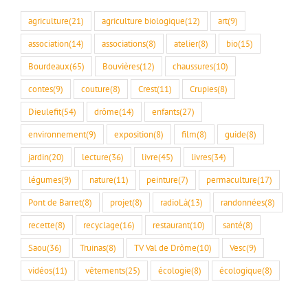
agriculture
(21)
agriculture biologique
(12)
art
(9)
association
(14)
associations
(8)
atelier
(8)
bio
(15)
Bourdeaux
(65)
Bouvières
(12)
chaussures
(10)
contes
(9)
couture
(8)
Crest
(11)
Crupies
(8)
Dieulefit
(54)
drôme
(14)
enfants
(27)
environnement
(9)
exposition
(8)
film
(8)
guide
(8)
jardin
(20)
lecture
(36)
livre
(45)
livres
(34)
légumes
(9)
nature
(11)
peinture
(7)
permaculture
(17)
Pont de Barret
(8)
projet
(8)
radioLà
(13)
randonnées
(8)
recette
(8)
recyclage
(16)
restaurant
(10)
santé
(8)
Saou
(36)
Truinas
(8)
TV Val de Drôme
(10)
Vesc
(9)
vidéos
(11)
vêtements
(25)
écologie
(8)
écologique
(8)