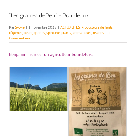
“Les graines de Ben” – Bourdeaux
Par
Sylvie
|
1 novembre 2025
|
ACTUALITES
,
Producteurs de fruits,
légumes, fleurs, graines, spiruline, plants, aromatiques, tisanes.
|
1
Commentaire
Benjamin Tron est un agriculteur bourdelois.