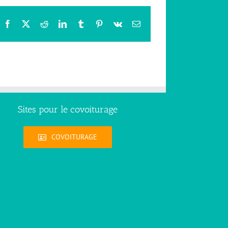
Facebook
X
Reddit
LinkedIn
Tumblr
Pinterest
Vk
Email
Sites pour le covoiturage
COVOITURAGE