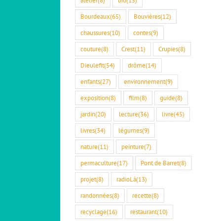
Bourdeaux
(65)
Bouvières
(12)
chaussures
(10)
contes
(9)
couture
(8)
Crest
(11)
Crupies
(8)
Dieulefit
(54)
drôme
(14)
enfants
(27)
environnement
(9)
exposition
(8)
film
(8)
guide
(8)
jardin
(20)
lecture
(36)
livre
(45)
livres
(34)
légumes
(9)
nature
(11)
peinture
(7)
permaculture
(17)
Pont de Barret
(8)
projet
(8)
radioLà
(13)
randonnées
(8)
recette
(8)
recyclage
(16)
restaurant
(10)