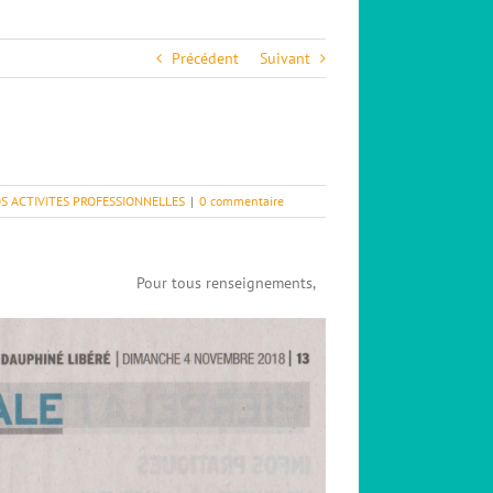
Précédent
Suivant
S ACTIVITES PROFESSIONNELLES
|
0 commentaire
enseignements,