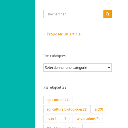
Rechercher:
Proposer un Article
Par rubriques
Par
rubriques
Par étiquettes
agriculture
(21)
agriculture biologique
(12)
art
(9)
association
(14)
associations
(8)
atelier
(8)
bio
(15)