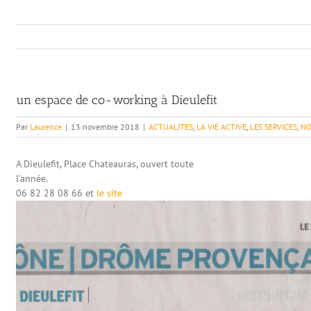
un espace de co-working à Dieulefit
Par
Laurence
|
13 novembre 2018
|
ACTUALITES
,
LA VIE ACTIVE
,
LES SERVICES
,
NO
A Dieulefit, Place Chateauras, ouvert toute
l’année. Pour tous r
06 82 28 08 66 et
le site