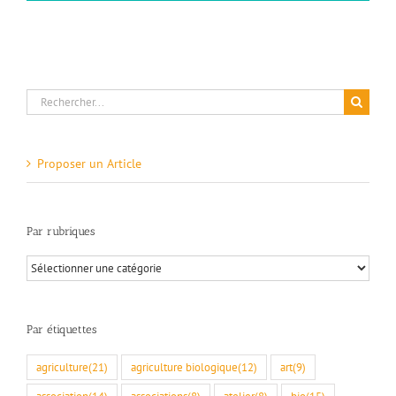
Rechercher:
Proposer un Article
Par rubriques
Par
rubriques
Par étiquettes
agriculture
(21)
agriculture biologique
(12)
art
(9)
association
(14)
associations
(8)
atelier
(8)
bio
(15)