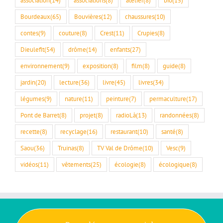
Bourdeaux
(65)
Bouvières
(12)
chaussures
(10)
contes
(9)
couture
(8)
Crest
(11)
Crupies
(8)
Dieulefit
(54)
drôme
(14)
enfants
(27)
environnement
(9)
exposition
(8)
film
(8)
guide
(8)
jardin
(20)
lecture
(36)
livre
(45)
livres
(34)
légumes
(9)
nature
(11)
peinture
(7)
permaculture
(17)
Pont de Barret
(8)
projet
(8)
radioLà
(13)
randonnées
(8)
recette
(8)
recyclage
(16)
restaurant
(10)
santé
(8)
Saou
(36)
Truinas
(8)
TV Val de Drôme
(10)
Vesc
(9)
vidéos
(11)
vêtements
(25)
écologie
(8)
écologique
(8)