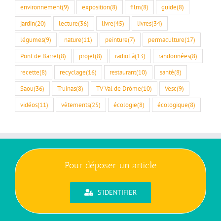
environnement
(9)
exposition
(8)
film
(8)
guide
(8)
jardin
(20)
lecture
(36)
livre
(45)
livres
(34)
légumes
(9)
nature
(11)
peinture
(7)
permaculture
(17)
Pont de Barret
(8)
projet
(8)
radioLà
(13)
randonnées
(8)
recette
(8)
recyclage
(16)
restaurant
(10)
santé
(8)
Saou
(36)
Truinas
(8)
TV Val de Drôme
(10)
Vesc
(9)
vidéos
(11)
vêtements
(25)
écologie
(8)
écologique
(8)
Pour déposer un article
S'IDENTIFIER