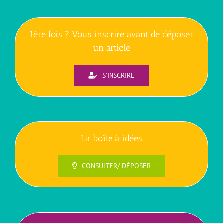
1ère fois ? Vous inscrire avant de déposer
un article
S'INSCRIRE
La boîte à idées
CONSULTER/ DÉPOSER