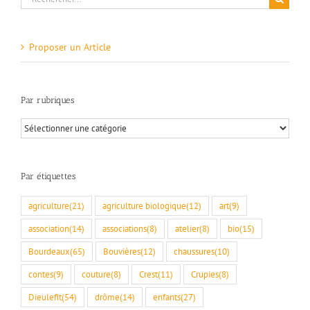
Proposer un Article
Par rubriques
Par
rubriques
Par étiquettes
agriculture
(21)
agriculture biologique
(12)
art
(9)
association
(14)
associations
(8)
atelier
(8)
bio
(15)
Bourdeaux
(65)
Bouvières
(12)
chaussures
(10)
contes
(9)
couture
(8)
Crest
(11)
Crupies
(8)
Dieulefit
(54)
drôme
(14)
enfants
(27)