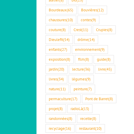
Bourdeaux
(65)
Bouvières
(12)
chaussures
(10)
contes
(9)
couture
(8)
Crest
(11)
Crupies
(8)
Dieulefit
(54)
drôme
(14)
enfants
(27)
environnement
(9)
exposition
(8)
film
(8)
guide
(8)
jardin
(20)
lecture
(36)
livre
(45)
livres
(34)
légumes
(9)
nature
(11)
peinture
(7)
permaculture
(17)
Pont de Barret
(8)
projet
(8)
radioLà
(13)
randonnées
(8)
recette
(8)
recyclage
(16)
restaurant
(10)