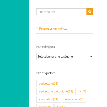
Rechercher:
Proposer un Article
Par rubriques
Par
rubriques
Par étiquettes
agriculture
(21)
agriculture biologique
(12)
art
(9)
association
(14)
associations
(8)
atelier
(8)
bio
(15)