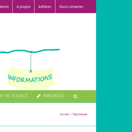
ations
A propos
Adhérer
Nous contacter
A VIE SOCIALE
ANNONCES
Accueil
Tag:
Valouse