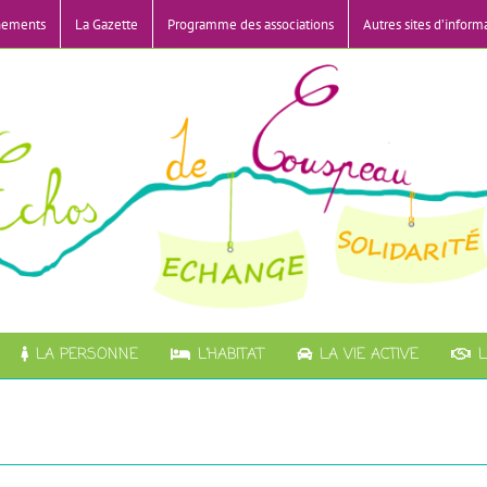
nements
La Gazette
Programme des associations
Autres sites d’inform
LA PERSONNE
L’HABITAT
LA VIE ACTIVE
L