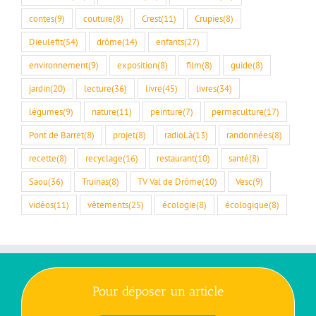
contes
(9)
couture
(8)
Crest
(11)
Crupies
(8)
Dieulefit
(54)
drôme
(14)
enfants
(27)
environnement
(9)
exposition
(8)
film
(8)
guide
(8)
jardin
(20)
lecture
(36)
livre
(45)
livres
(34)
légumes
(9)
nature
(11)
peinture
(7)
permaculture
(17)
Pont de Barret
(8)
projet
(8)
radioLà
(13)
randonnées
(8)
recette
(8)
recyclage
(16)
restaurant
(10)
santé
(8)
Saou
(36)
Truinas
(8)
TV Val de Drôme
(10)
Vesc
(9)
vidéos
(11)
vêtements
(25)
écologie
(8)
écologique
(8)
Pour déposer un article