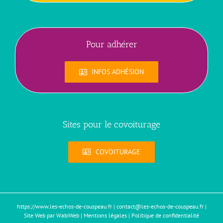
Pour adhérer
INFOS ADHÉSION
Sites pour le covoiturage
COVOITURAGE
https://www.les-echos-de-couspeau.fr
|
contact@les-echos-de-couspeau.fr
|
Site Web par WabiWeb
|
Mentions légales
|
Politique de confidentialité