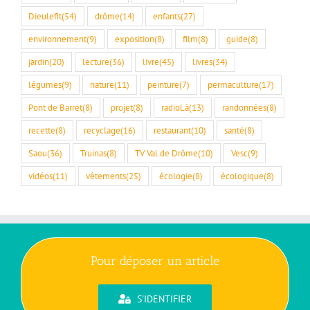
Dieulefit
(54)
drôme
(14)
enfants
(27)
environnement
(9)
exposition
(8)
film
(8)
guide
(8)
jardin
(20)
lecture
(36)
livre
(45)
livres
(34)
légumes
(9)
nature
(11)
peinture
(7)
permaculture
(17)
Pont de Barret
(8)
projet
(8)
radioLà
(13)
randonnées
(8)
recette
(8)
recyclage
(16)
restaurant
(10)
santé
(8)
Saou
(36)
Truinas
(8)
TV Val de Drôme
(10)
Vesc
(9)
vidéos
(11)
vêtements
(25)
écologie
(8)
écologique
(8)
Pour déposer un article
S'IDENTIFIER