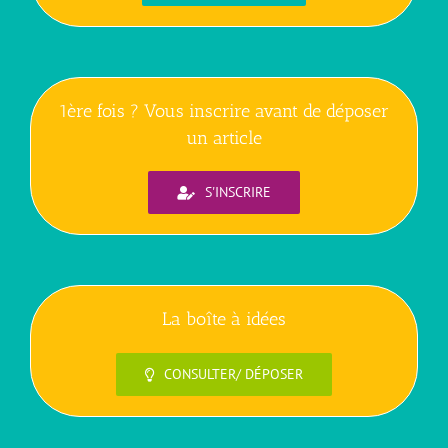
1ère fois ? Vous inscrire avant de déposer
un article
S'INSCRIRE
La boîte à idées
CONSULTER/ DÉPOSER