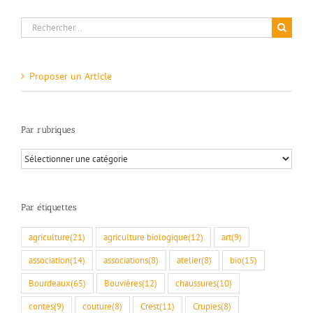
Rechercher:
Proposer un Article
Par rubriques
Par
rubriques
Par étiquettes
agriculture
(21)
agriculture biologique
(12)
art
(9)
association
(14)
associations
(8)
atelier
(8)
bio
(15)
Bourdeaux
(65)
Bouvières
(12)
chaussures
(10)
contes
(9)
couture
(8)
Crest
(11)
Crupies
(8)