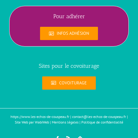
Pour adhérer
INFOS ADHÉSION
Sites pour le covoiturage
COVOITURAGE
https://www.les-echos-de-couspeau.fr
|
contact@les-echos-de-couspeau.fr
|
Site Web par WabiWeb
|
Mentions légales
|
Politique de confidentialité