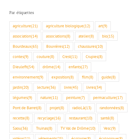
Par étiquettes
agriculture
(21)
agriculture biologique
(12)
art
(9)
association
(14)
associations
(8)
atelier
(8)
bio
(15)
Bourdeaux
(65)
Bouvières
(12)
chaussures
(10)
contes
(9)
couture
(8)
Crest
(11)
Crupies
(8)
Dieulefit
(54)
drôme
(14)
enfants
(27)
environnement
(9)
exposition
(8)
film
(8)
guide
(8)
jardin
(20)
lecture
(36)
livre
(45)
livres
(34)
légumes
(9)
nature
(11)
peinture
(7)
permaculture
(17)
Pont de Barret
(8)
projet
(8)
radioLà
(13)
randonnées
(8)
recette
(8)
recyclage
(16)
restaurant
(10)
santé
(8)
Saou
(36)
Truinas
(8)
TV Val de Drôme
(10)
Vesc
(9)
vidéos
(11)
vêtements
(25)
écologie
(8)
écologique
(8)