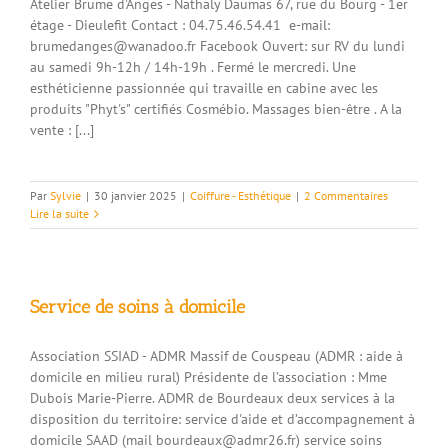
Atelier Brume d'Anges - Nathaly Daumas 67, rue du Bourg - 1er
étage - Dieulefit Contact : 04.75.46.54.41 e-mail:
brumedanges@wanadoo.fr Facebook Ouvert: sur RV du lundi
au samedi 9h-12h / 14h-19h . Fermé le mercredi. Une
esthéticienne passionnée qui travaille en cabine avec les
produits "Phyt's" certifiés Cosmébio. Massages bien-être . A la
vente : [...]
Par
Sylvie
|
30 janvier 2025
|
Coiffure - Esthétique
|
2 Commentaires
Lire la suite
Service de soins à domicile
Association SSIAD - ADMR Massif de Couspeau (ADMR : aide à
domicile en milieu rural) Présidente de l’association : Mme
Dubois Marie-Pierre. ADMR de Bourdeaux deux services à la
disposition du territoire: service d'aide et d’accompagnement à
domicile SAAD (mail bourdeaux@admr26.fr) service soins