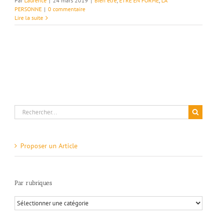
Par
Laurence
|
24 mars 2019
|
Bien être
,
ETRE EN FORME
,
LA
PERSONNE
|
0 commentaire
Lire la suite
Rechercher:
Proposer un Article
Par rubriques
Par
rubriques