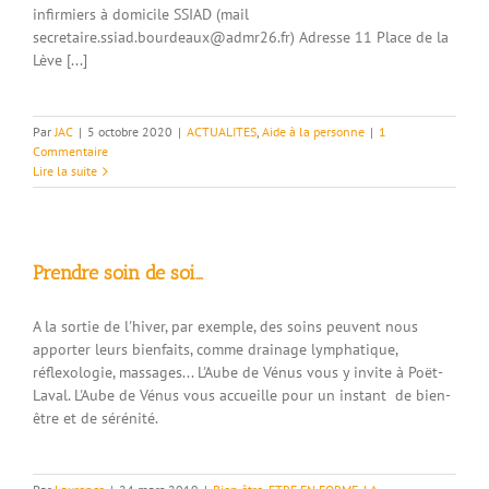
infirmiers à domicile SSIAD (mail
secretaire.ssiad.bourdeaux@admr26.fr) Adresse 11 Place de la
Lève [...]
Par
JAC
|
5 octobre 2020
|
ACTUALITES
,
Aide à la personne
|
1
Commentaire
Lire la suite
Prendre soin de soi…
A la sortie de l'hiver, par exemple, des soins peuvent nous
apporter leurs bienfaits, comme drainage lymphatique,
réflexologie, massages... L'Aube de Vénus vous y invite à Poët-
Laval. L'Aube de Vénus vous accueille pour un instant de bien-
être et de sérénité.