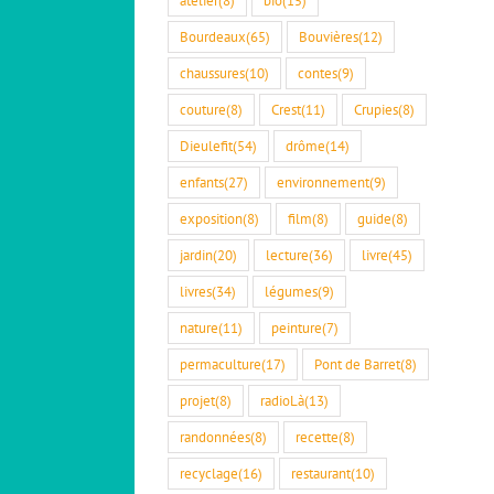
Bourdeaux
(65)
Bouvières
(12)
chaussures
(10)
contes
(9)
couture
(8)
Crest
(11)
Crupies
(8)
Dieulefit
(54)
drôme
(14)
enfants
(27)
environnement
(9)
exposition
(8)
film
(8)
guide
(8)
jardin
(20)
lecture
(36)
livre
(45)
livres
(34)
légumes
(9)
nature
(11)
peinture
(7)
permaculture
(17)
Pont de Barret
(8)
projet
(8)
radioLà
(13)
randonnées
(8)
recette
(8)
recyclage
(16)
restaurant
(10)