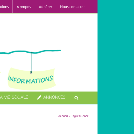
ations
A propos
Adhérer
Nous contacter
A VIE SOCIALE
ANNONCES
Accueil
Tag:
résilience