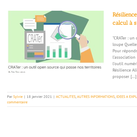
Résilience
calcul à 
"CRATer : un 
loupe Quelles
Pour répondr
l’associatio
l’outil numér
Résilience Al
proposer [...]
Par
Sylvie
|
18 janvier 2021
|
ACTUALITES
,
AUTRES INFORMATIONS
,
IDEES A EXP
commentaire