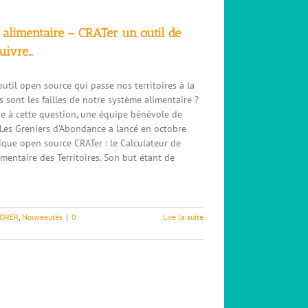
 alimentaire – CRATer un outil de
suivre…
outil open source qui passe nos territoires à la
 sont les failles de notre système alimentaire ?
e à cette question, une équipe bénévole de
n Les Greniers d’Abondance a lancé en octobre
ique open source CRATer : le Calculateur de
imentaire des Territoires. Son but étant de
LORER
,
Nouveautés
|
0
Lire la suite