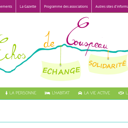
nements
La Gazette
Programme des associations
Autres sites d’inform
LA PERSONNE
L’HABITAT
LA VIE ACTIVE
L