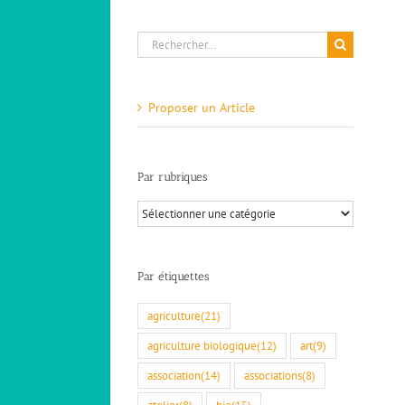
Rechercher:
Proposer un Article
Résilience alimentaire – CRATer un
outil de calcul à suivre…
ACTUALITES
AUTRES INFORMATIONS
IDEES A
EXPLORER
Nouveautés
Par rubriques
Par
rubriques
Par étiquettes
agriculture
(21)
agriculture biologique
(12)
art
(9)
association
(14)
associations
(8)
atelier
(8)
bio
(15)