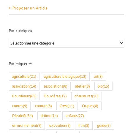
Proposer un Article
Par rubriques
Par
rubriques
Par étiquettes
agriculture
(21)
agriculture biologique
(12)
art
(9)
association
(14)
associations
(8)
atelier
(8)
bio
(15)
Bourdeaux
(65)
Bouvières
(12)
chaussures
(10)
contes
(9)
couture
(8)
Crest
(11)
Crupies
(8)
Dieulefit
(54)
drôme
(14)
enfants
(27)
environnement
(9)
exposition
(8)
film
(8)
guide
(8)