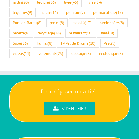
jardin
(20)
lecture
(36)
livre
(45)
livres
(34)
légumes
(9)
nature
(11)
peinture
(7)
permaculture
(17)
Pont de Barret
(8)
projet
(8)
radioLà
(13)
randonnées
(8)
recette
(8)
recyclage
(16)
restaurant
(10)
santé
(8)
Saou
(36)
Truinas
(8)
TV Val de Drôme
(10)
Vesc
(9)
vidéos
(11)
vêtements
(25)
écologie
(8)
écologique
(8)
Pour déposer un article
S'IDENTIFIER