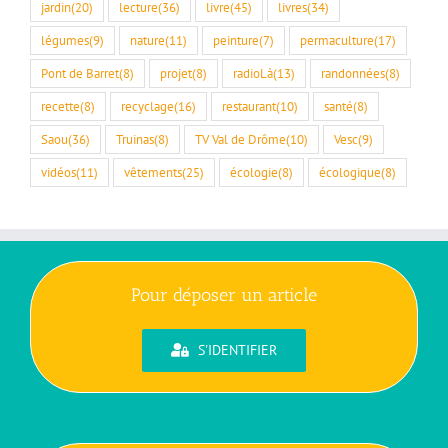
jardin
(20)
lecture
(36)
livre
(45)
livres
(34)
légumes
(9)
nature
(11)
peinture
(7)
permaculture
(17)
Pont de Barret
(8)
projet
(8)
radioLà
(13)
randonnées
(8)
recette
(8)
recyclage
(16)
restaurant
(10)
santé
(8)
Saou
(36)
Truinas
(8)
TV Val de Drôme
(10)
Vesc
(9)
vidéos
(11)
vêtements
(25)
écologie
(8)
écologique
(8)
Pour déposer un article
S'IDENTIFIER