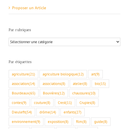
Proposer un Article
Par rubriques
Par
rubriques
Par étiquettes
agriculture
(21)
agriculture biologique
(12)
art
(9)
association
(14)
associations
(8)
atelier
(8)
bio
(15)
Bourdeaux
(65)
Bouvières
(12)
chaussures
(10)
contes
(9)
couture
(8)
Crest
(11)
Crupies
(8)
Dieulefit
(54)
drôme
(14)
enfants
(27)
environnement
(9)
exposition
(8)
film
(8)
guide
(8)