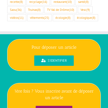
recette
(8)
recyclage
(16)
restaurant
(10)
santé
(8)
Saou
(36)
Truinas
(8)
TV Val de Drôme
(10)
Vesc
(9)
vidéos
(11)
vêtements
(25)
écologie
(8)
écologique
(8)
Pour déposer un article
S'IDENTIFIER
1ère fois ? Vous inscrire avant de déposer
un article