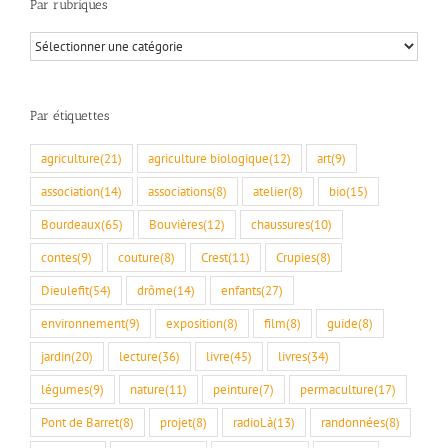
Par rubriques
Par
rubriques
Par étiquettes
agriculture
(21)
agriculture biologique
(12)
art
(9)
association
(14)
associations
(8)
atelier
(8)
bio
(15)
Bourdeaux
(65)
Bouvières
(12)
chaussures
(10)
contes
(9)
couture
(8)
Crest
(11)
Crupies
(8)
Dieulefit
(54)
drôme
(14)
enfants
(27)
environnement
(9)
exposition
(8)
film
(8)
guide
(8)
jardin
(20)
lecture
(36)
livre
(45)
livres
(34)
légumes
(9)
nature
(11)
peinture
(7)
permaculture
(17)
Pont de Barret
(8)
projet
(8)
radioLà
(13)
randonnées
(8)