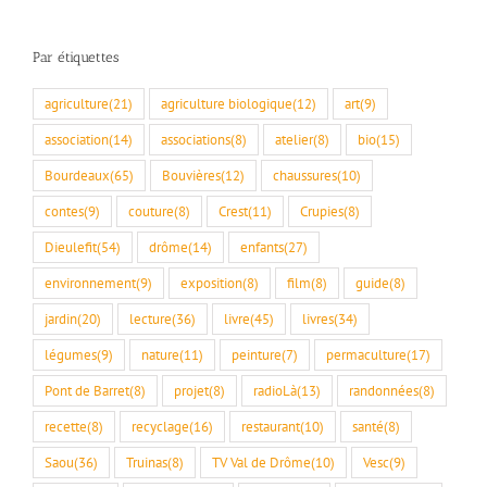
Par étiquettes
agriculture
(21)
agriculture biologique
(12)
art
(9)
association
(14)
associations
(8)
atelier
(8)
bio
(15)
Bourdeaux
(65)
Bouvières
(12)
chaussures
(10)
contes
(9)
couture
(8)
Crest
(11)
Crupies
(8)
Dieulefit
(54)
drôme
(14)
enfants
(27)
environnement
(9)
exposition
(8)
film
(8)
guide
(8)
jardin
(20)
lecture
(36)
livre
(45)
livres
(34)
légumes
(9)
nature
(11)
peinture
(7)
permaculture
(17)
Pont de Barret
(8)
projet
(8)
radioLà
(13)
randonnées
(8)
recette
(8)
recyclage
(16)
restaurant
(10)
santé
(8)
Saou
(36)
Truinas
(8)
TV Val de Drôme
(10)
Vesc
(9)