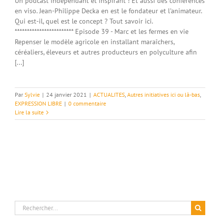
Un podcast indépendant et inspirant ! Et aussi des conférences
en viso. Jean-Philippe Decka en est le fondateur et l'animateur.
Qui est-il, quel est le concept ? Tout savoir ici.
************************ Episode 39 - Marc et les fermes en vie
Repenser le modèle agricole en installant maraîchers,
céréaliers, éleveurs et autres producteurs en polyculture afin
[...]
Par
Sylvie
|
24 janvier 2021
|
ACTUALITES
,
Autres initiatives ici ou là-bas
,
EXPRESSION LIBRE
|
0 commentaire
Lire la suite
Rechercher: