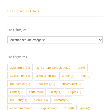
Proposer un Article
Par rubriques
Par
rubriques
Par étiquettes
agriculture
(21)
agriculture biologique
(12)
art
(9)
association
(14)
associations
(8)
atelier
(8)
bio
(15)
Bourdeaux
(65)
Bouvières
(12)
chaussures
(10)
contes
(9)
couture
(8)
Crest
(11)
Crupies
(8)
Dieulefit
(54)
drôme
(14)
enfants
(27)
environnement
(9)
exposition
(8)
film
(8)
guide
(8)