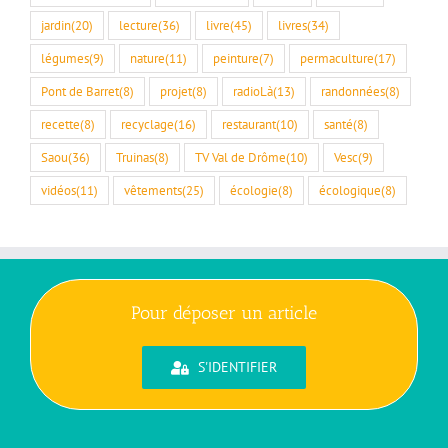
jardin
(20)
lecture
(36)
livre
(45)
livres
(34)
légumes
(9)
nature
(11)
peinture
(7)
permaculture
(17)
Pont de Barret
(8)
projet
(8)
radioLà
(13)
randonnées
(8)
recette
(8)
recyclage
(16)
restaurant
(10)
santé
(8)
Saou
(36)
Truinas
(8)
TV Val de Drôme
(10)
Vesc
(9)
vidéos
(11)
vêtements
(25)
écologie
(8)
écologique
(8)
Pour déposer un article
S'IDENTIFIER