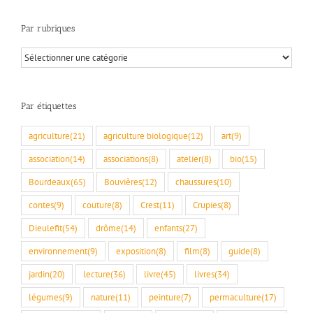
Par rubriques
Par
rubriques
Par étiquettes
agriculture
(21)
agriculture biologique
(12)
art
(9)
association
(14)
associations
(8)
atelier
(8)
bio
(15)
Bourdeaux
(65)
Bouvières
(12)
chaussures
(10)
contes
(9)
couture
(8)
Crest
(11)
Crupies
(8)
Dieulefit
(54)
drôme
(14)
enfants
(27)
environnement
(9)
exposition
(8)
film
(8)
guide
(8)
jardin
(20)
lecture
(36)
livre
(45)
livres
(34)
légumes
(9)
nature
(11)
peinture
(7)
permaculture
(17)