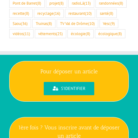
Pont de Barret
(8)
projet
(8)
radioLà
(13)
randonnées
(8)
recette
(8)
recyclage
(16)
restaurant
(10)
santé
(8)
Saou
(36)
Truinas
(8)
TV Val de Drôme
(10)
Vesc
(9)
vidéos
(11)
vêtements
(25)
écologie
(8)
écologique
(8)
Pour déposer un article
S'IDENTIFIER
1ère fois ? Vous inscrire avant de déposer
un article