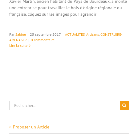
Xavier Martin, ancien habitant du Pays de Bourdeaux, a monté
une entreprise pour travailler le bois d'origine régionale ou
française. cliquez sur les images pour agrandir
Par
Sabine
|
25 septembre 2017
|
ACTUALITES
,
Artisans
,
CONSTRUIRE-
AMENAGER
|
0 commentaire
Lire la suite
Rechercher:
Proposer un Article