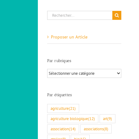
Rechercher:
Proposer un Article
Actualité du tri dans la CCDB
ACTUALITES
PELE-MELE
Par rubriques
Par
rubriques
Par étiquettes
agriculture
(21)
agriculture biologique
(12)
art
(9)
association
(14)
associations
(8)
atelier
(8)
bio
(15)