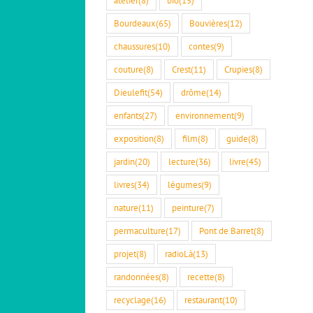
Bourdeaux
(65)
Bouvières
(12)
chaussures
(10)
contes
(9)
couture
(8)
Crest
(11)
Crupies
(8)
Dieulefit
(54)
drôme
(14)
enfants
(27)
environnement
(9)
exposition
(8)
film
(8)
guide
(8)
jardin
(20)
lecture
(36)
livre
(45)
livres
(34)
légumes
(9)
nature
(11)
peinture
(7)
permaculture
(17)
Pont de Barret
(8)
projet
(8)
radioLà
(13)
randonnées
(8)
recette
(8)
recyclage
(16)
restaurant
(10)