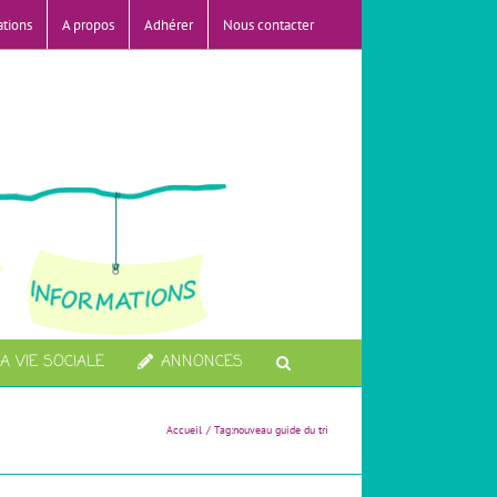
ations
A propos
Adhérer
Nous contacter
A VIE SOCIALE
ANNONCES
Accueil
Tag:
nouveau guide du tri