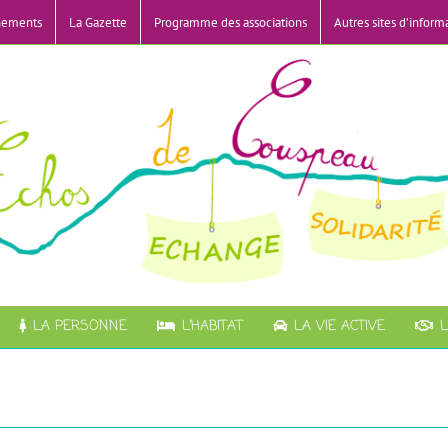
nements
La Gazette
Programme des associations
Autres sites d’inform
LA PERSONNE
L’HABITAT
LA VIE ACTIVE
L