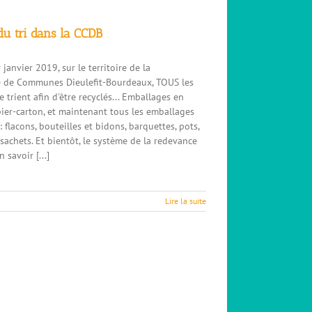
du tri dans la CCDB
 janvier 2019, sur le territoire de la
de Communes Dieulefit-Bourdeaux, TOUS les
 trient afin d'être recyclés... Emballages en
pier-carton, et maintenant tous les emballages
: flacons, bouteilles et bidons, barquettes, pots,
t sachets. Et bientôt, le système de la redevance
n savoir [...]
Lire la suite