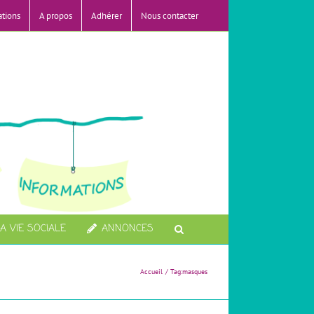
ations
A propos
Adhérer
Nous contacter
A VIE SOCIALE
ANNONCES
Accueil
Tag:
masques