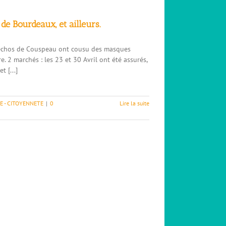
de Bourdeaux, et ailleurs.
s échos de Couspeau ont cousu des masques
re. 2 marchés : les 23 et 30 Avril ont été assurés,
t [...]
E - CITOYENNETE
|
0
Lire la suite