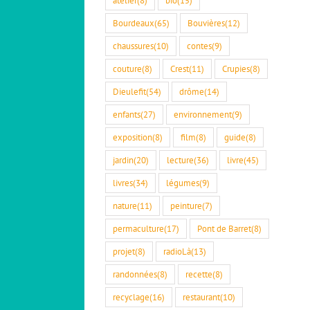
Bourdeaux
(65)
Bouvières
(12)
chaussures
(10)
contes
(9)
couture
(8)
Crest
(11)
Crupies
(8)
Dieulefit
(54)
drôme
(14)
enfants
(27)
environnement
(9)
exposition
(8)
film
(8)
guide
(8)
jardin
(20)
lecture
(36)
livre
(45)
livres
(34)
légumes
(9)
nature
(11)
peinture
(7)
permaculture
(17)
Pont de Barret
(8)
projet
(8)
radioLà
(13)
randonnées
(8)
recette
(8)
recyclage
(16)
restaurant
(10)