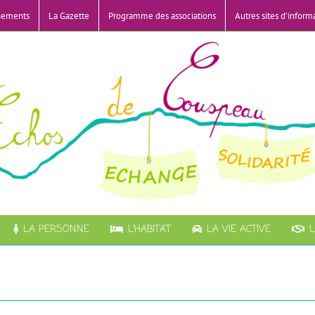
nements
La Gazette
Programme des associations
Autres sites d’inform
LA PERSONNE
L’HABITAT
LA VIE ACTIVE
L