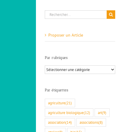
Rechercher:
Proposer un Article
Par rubriques
Par
rubriques
Par étiquettes
agriculture
(21)
agriculture biologique
(12)
art
(9)
association
(14)
associations
(8)
atelier
(8)
bio
(15)