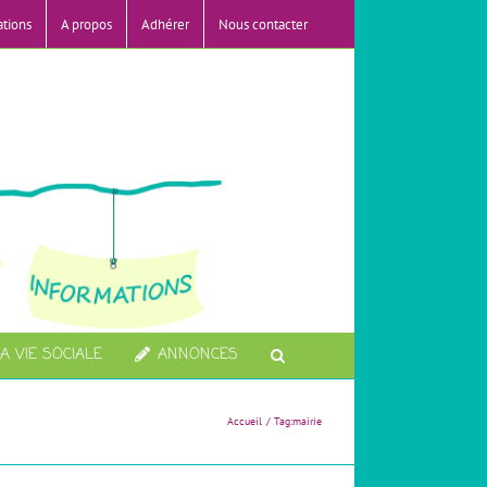
ations
A propos
Adhérer
Nous contacter
A VIE SOCIALE
ANNONCES
Accueil
Tag:
mairie