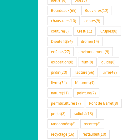
Bourdeaux
(65)
Bouvières
(12)
chaussures
(10)
contes
(9)
couture
(8)
Crest
(11)
Crupies
(8)
Dieulefit
(54)
drôme
(14)
enfants
(27)
environnement
(9)
exposition
(8)
film
(8)
guide
(8)
jardin
(20)
lecture
(36)
livre
(45)
livres
(34)
légumes
(9)
nature
(11)
peinture
(7)
permaculture
(17)
Pont de Barret
(8)
projet
(8)
radioLà
(13)
randonnées
(8)
recette
(8)
recyclage
(16)
restaurant
(10)