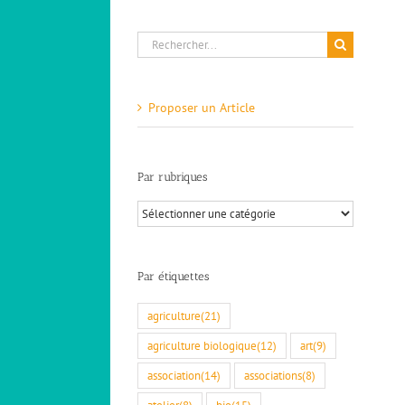
Rechercher:
Proposer un Article
Par rubriques
Par
rubriques
Par étiquettes
agriculture
(21)
agriculture biologique
(12)
art
(9)
association
(14)
associations
(8)
atelier
(8)
bio
(15)