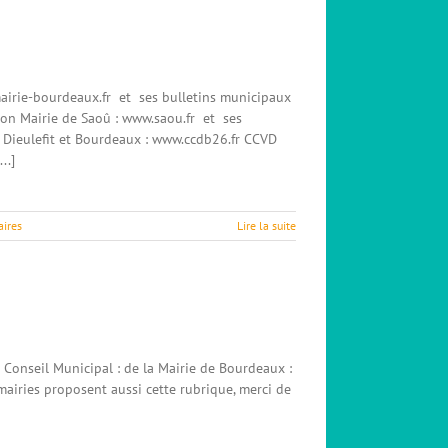
rie-bourdeaux.fr et ses bulletins municipaux
tion Mairie de Saoû : www.saou.fr et ses
ieulefit et Bourdeaux : www.ccdb26.fr CCVD
..]
ires
Lire la suite
Conseil Municipal : de la Mairie de Bourdeaux :
es mairies proposent aussi cette rubrique, merci de