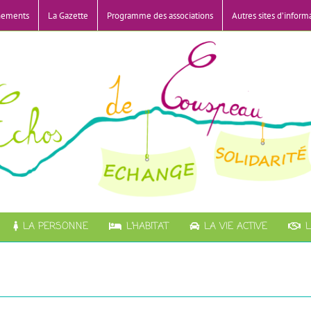
nements
La Gazette
Programme des associations
Autres sites d’inform
LA PERSONNE
L’HABITAT
LA VIE ACTIVE
L