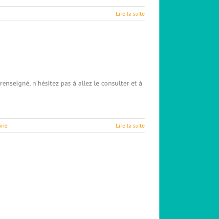
Lire la suite
renseigné, n'hésitez pas à allez le consulter et à
ire
Lire la suite