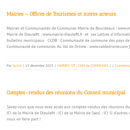
Mairies – Offices de Tourismes et autres acteurs
Mairies et Communautés de Communes Mairie de Bourdeaux : www.mai
Mairie de Dieulefit : www.mairie-dieulefit.fr et ses Lettres d'informa
bulletins municipaux CCDB : Communauté de commune des pays de D
Communauté de communes du Val de Drôme : www.valdedrome.com [.
Par
Sylvie
|
13 décembre 2025
|
MAIRIES - OT - COM. de COMMUNES
|
2 Commenta
Comptes-rendus des réunions du Conseil municipal
Savez-vous que vous avez accès aux comptes-rendus des réunions du 
ICI de la Mairie de Dieulefit : ICI de la Mairie de Saoû : ICI Si d'autr
nous en faire part !