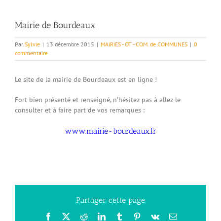
Mairie de Bourdeaux
Par
Sylvie
|
13 décembre 2015
|
MAIRIES - OT - COM. de COMMUNES
|
0
commentaire
Le site de la mairie de Bourdeaux est en ligne !
Fort bien présenté et renseigné, n’hésitez pas à allez le
consulter et à faire part de vos remarques :
www.mairie-bourdeaux.fr
Partager cette page
Facebook
X
Reddit
LinkedIn
Tumblr
Pinterest
Vk
Email