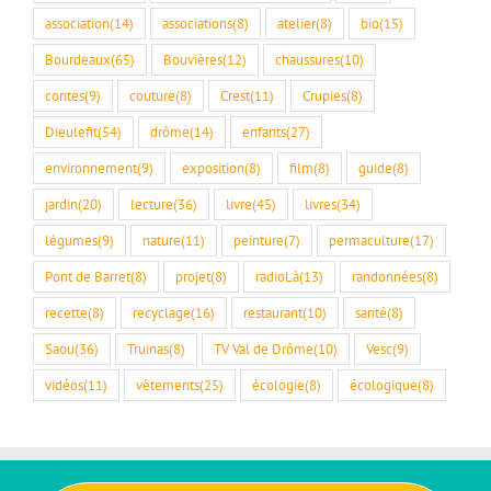
association
(14)
associations
(8)
atelier
(8)
bio
(15)
Bourdeaux
(65)
Bouvières
(12)
chaussures
(10)
contes
(9)
couture
(8)
Crest
(11)
Crupies
(8)
Dieulefit
(54)
drôme
(14)
enfants
(27)
environnement
(9)
exposition
(8)
film
(8)
guide
(8)
jardin
(20)
lecture
(36)
livre
(45)
livres
(34)
légumes
(9)
nature
(11)
peinture
(7)
permaculture
(17)
Pont de Barret
(8)
projet
(8)
radioLà
(13)
randonnées
(8)
recette
(8)
recyclage
(16)
restaurant
(10)
santé
(8)
Saou
(36)
Truinas
(8)
TV Val de Drôme
(10)
Vesc
(9)
vidéos
(11)
vêtements
(25)
écologie
(8)
écologique
(8)