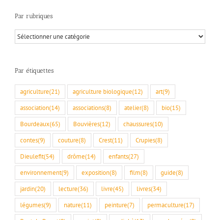
Par rubriques
Par
rubriques
Par étiquettes
agriculture
(21)
agriculture biologique
(12)
art
(9)
association
(14)
associations
(8)
atelier
(8)
bio
(15)
Bourdeaux
(65)
Bouvières
(12)
chaussures
(10)
contes
(9)
couture
(8)
Crest
(11)
Crupies
(8)
Dieulefit
(54)
drôme
(14)
enfants
(27)
environnement
(9)
exposition
(8)
film
(8)
guide
(8)
jardin
(20)
lecture
(36)
livre
(45)
livres
(34)
légumes
(9)
nature
(11)
peinture
(7)
permaculture
(17)