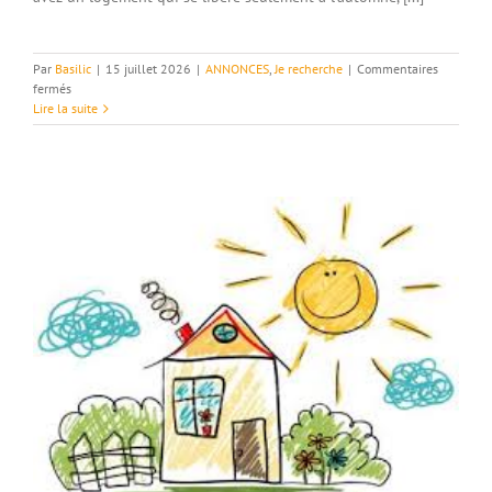
Par
Basilic
|
15 juillet 2026
|
ANNONCES
,
Je recherche
|
Commentaires
sur
fermés
Recherche
Lire la suite
logement-
Bourdeaux