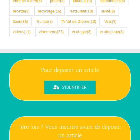
Pont de Barret
(8)
projet
(8)
radioLà
(13)
randonnées
(8)
recette
(8)
recyclage
(16)
restaurant
(10)
santé
(8)
Saou
(36)
Truinas
(8)
TV Val de Drôme
(10)
Vesc
(9)
vidéos
(11)
vêtements
(25)
écologie
(8)
écologique
(8)
Pour déposer un article
S'IDENTIFIER
1ère fois ? Vous inscrire avant de déposer
un article