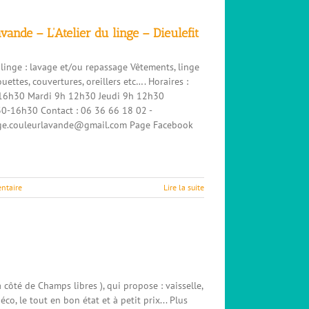
vande – L’Atelier du linge – Dieulefit
 linge : lavage et/ou repassage Vêtements, linge
uettes, couvertures, oreillers etc…. Horaires :
16h30 Mardi 9h 12h30 Jeudi 9h 12h30
0-16h30 Contact : 06 36 66 18 02 -
inge.couleurlavande@gmail.com Page Facebook
ntaire
Lire la suite
à côté de Champs libres ), qui propose : vaisselle,
déco, le tout en bon état et à petit prix... Plus