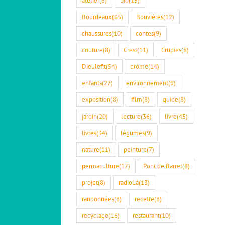
Bourdeaux
(65)
Bouvières
(12)
chaussures
(10)
contes
(9)
couture
(8)
Crest
(11)
Crupies
(8)
Dieulefit
(54)
drôme
(14)
enfants
(27)
environnement
(9)
exposition
(8)
film
(8)
guide
(8)
jardin
(20)
lecture
(36)
livre
(45)
livres
(34)
légumes
(9)
nature
(11)
peinture
(7)
permaculture
(17)
Pont de Barret
(8)
projet
(8)
radioLà
(13)
randonnées
(8)
recette
(8)
recyclage
(16)
restaurant
(10)