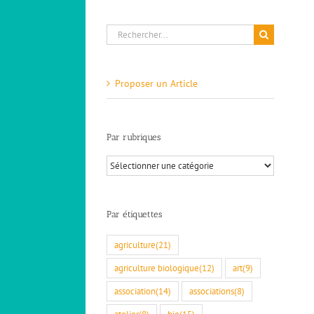
Rechercher:
Proposer un Article
Couleur lavande – L’Atelier du linge –
Dieulefit
Aide à la personne
Je propose
LES SERVICES
Par rubriques
Par
rubriques
Par étiquettes
agriculture
(21)
agriculture biologique
(12)
art
(9)
association
(14)
associations
(8)
atelier
(8)
bio
(15)