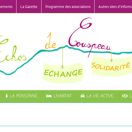
nements
La Gazette
Programme des associations
Autres sites d’inform
LA PERSONNE
L’HABITAT
LA VIE ACTIVE
L