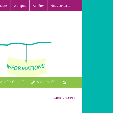
ations
A propos
Adhérer
Nous contacter
A VIE SOCIALE
ANNONCES
Accueil
Tag:
linge