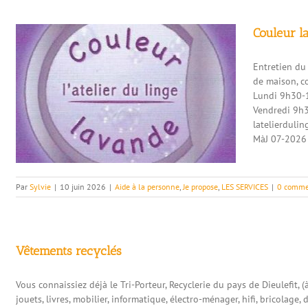
Couleur la
Entretien du
de maison, co
Lundi 9h30-
Vendredi 9h3
latelierdul
MàJ 07-2026
Par
Sylvie
|
10 juin 2026
|
Aide à la personne
,
Je propose
,
LES SERVICES
|
0 comme
Vêtements recyclés
Vous connaissiez déjà le Tri-Porteur, Recyclerie du pays de Dieulefit, (
jouets, livres, mobilier, informatique, électro-ménager, hifi, bricolage, 