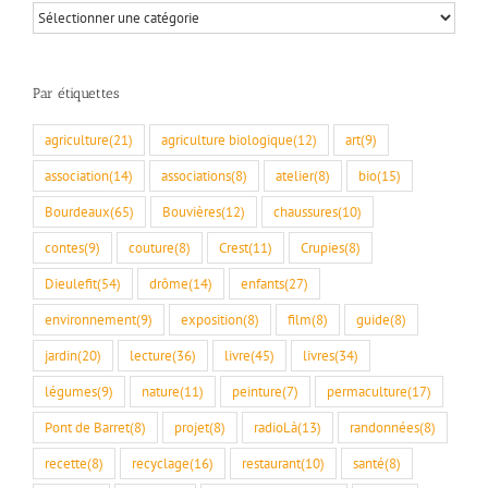
Par
rubriques
Par étiquettes
agriculture
(21)
agriculture biologique
(12)
art
(9)
association
(14)
associations
(8)
atelier
(8)
bio
(15)
Bourdeaux
(65)
Bouvières
(12)
chaussures
(10)
contes
(9)
couture
(8)
Crest
(11)
Crupies
(8)
Dieulefit
(54)
drôme
(14)
enfants
(27)
environnement
(9)
exposition
(8)
film
(8)
guide
(8)
jardin
(20)
lecture
(36)
livre
(45)
livres
(34)
légumes
(9)
nature
(11)
peinture
(7)
permaculture
(17)
Pont de Barret
(8)
projet
(8)
radioLà
(13)
randonnées
(8)
recette
(8)
recyclage
(16)
restaurant
(10)
santé
(8)