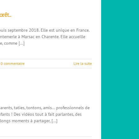
orêt…
epuis septembre 2018. Elle est unique en France.
ntemerle à Marsac en Charente. Elle accueille
e, comme [...]
0 commentaire
Lire la suite
rents, taties, tontons, amis... professionnels de
ants ! Des vidéos tout à fait parlantes, des
 longs moments à partager, [...]