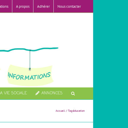
ations
A propos
Adhérer
Nous contacter
A VIE SOCIALE
ANNONCES
Accueil
Tag:
éducation