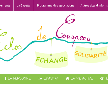
nements
La Gazette
Programme des associations
Autres sites d’inform
LA PERSONNE
L’HABITAT
LA VIE ACTIVE
L