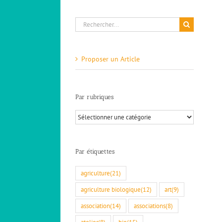
Rechercher:
Proposer un Article
Par rubriques
Par
rubriques
Par étiquettes
agriculture
(21)
agriculture biologique
(12)
art
(9)
association
(14)
associations
(8)
atelier
(8)
bio
(15)