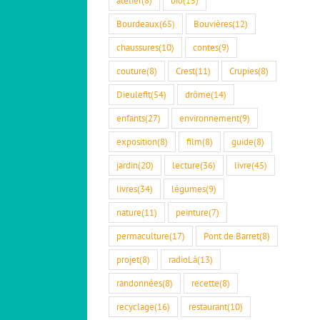
Bourdeaux
(65)
Bouvières
(12)
chaussures
(10)
contes
(9)
couture
(8)
Crest
(11)
Crupies
(8)
Dieulefit
(54)
drôme
(14)
enfants
(27)
environnement
(9)
exposition
(8)
film
(8)
guide
(8)
jardin
(20)
lecture
(36)
livre
(45)
livres
(34)
légumes
(9)
nature
(11)
peinture
(7)
permaculture
(17)
Pont de Barret
(8)
projet
(8)
radioLà
(13)
randonnées
(8)
recette
(8)
recyclage
(16)
restaurant
(10)