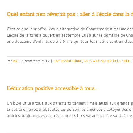
Quel enfant n’en rêverait pas : aller à l’école dans la f
C'est ce que leur offre l'école alternative de Chantemerle à Marsac d
L'école de la forêt a ouvert en septembre 2018 sur le domaine de Cha
une douzaine d'enfants de 3 à 6 ans qui tous les matins sont en class
Par
JAC
|
3 septembre 2019
|
EXPRESSION LIBRE
,
IDEES A EXPLORER
,
PELE-MELE
|
L’éducation positive accessible à tous…
Un blog utile à tous, aux parents forcément ! mais aussi aux grands-pa
la petite enfance, bref, toutes les personnes amenées à côtoyer des enf
articles, toujours des cas très concrets ! Les vacances d'été sont là, de