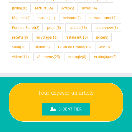
jardin
(20)
lecture
(36)
livre
(45)
livres
(34)
légumes
(9)
nature
(11)
peinture
(7)
permaculture
(17)
Pont de Barret
(8)
projet
(8)
radioLà
(13)
randonnées
(8)
recette
(8)
recyclage
(16)
restaurant
(10)
santé
(8)
Saou
(36)
Truinas
(8)
TV Val de Drôme
(10)
Vesc
(9)
vidéos
(11)
vêtements
(25)
écologie
(8)
écologique
(8)
Pour déposer un article
S'IDENTIFIER