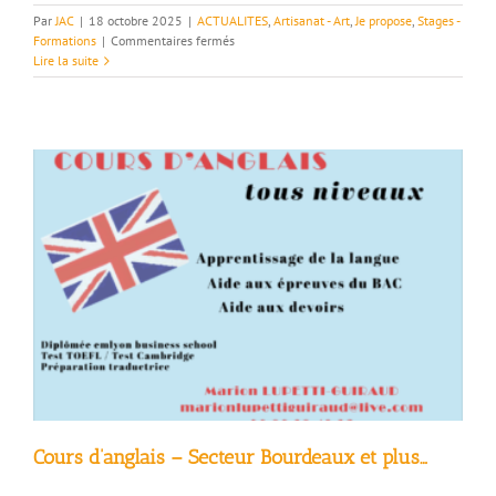
Par
JAC
|
18 octobre 2025
|
ACTUALITES
,
Artisanat - Art
,
Je propose
,
Stages -
sur
Formations
|
Commentaires fermés
Cours
Lire la suite
de
piano
à
la
Maison
Mège-
Francillon
sur
Roubion
Cours d’anglais – Secteur Bourdeaux et plus…