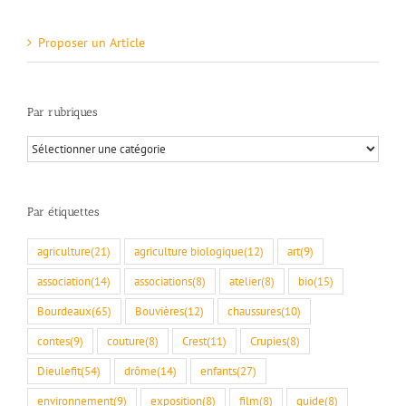
Proposer un Article
Par rubriques
Par
rubriques
Par étiquettes
agriculture
(21)
agriculture biologique
(12)
art
(9)
association
(14)
associations
(8)
atelier
(8)
bio
(15)
Bourdeaux
(65)
Bouvières
(12)
chaussures
(10)
contes
(9)
couture
(8)
Crest
(11)
Crupies
(8)
Dieulefit
(54)
drôme
(14)
enfants
(27)
environnement
(9)
exposition
(8)
film
(8)
guide
(8)