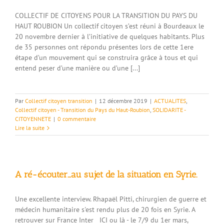
COLLECTIF DE CITOYENS POUR LA TRANSITION DU PAYS DU
HAUT ROUBION Un collectif citoyen s’est réuni à Bourdeaux le
20 novembre dernier à l’initiative de quelques habitants. Plus
de 35 personnes ont répondu présentes lors de cette 1ere
étape d’un mouvement qui se construira grâce à tous et qui
entend peser d’une manière ou d’une [...]
Par
Collectif citoyen transition
|
12 décembre 2019
|
ACTUALITES
,
Collectif citoyen - Transition du Pays du Haut-Roubion
,
SOLIDARITE -
CITOYENNETE
|
0 commentaire
Lire la suite
A ré-écouter…au sujet de la situation en Syrie.
Une excellente interview. Rhapaël Pitti, chirurgien de guerre et
médecin humanitaire s'est rendu plus de 20 fois en Syrie. A
retrouver sur France Inter ICI ou là - le 7/9 du 1er mars,