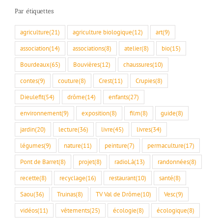
Par étiquettes
agriculture
(21)
agriculture biologique
(12)
art
(9)
association
(14)
associations
(8)
atelier
(8)
bio
(15)
Bourdeaux
(65)
Bouvières
(12)
chaussures
(10)
contes
(9)
couture
(8)
Crest
(11)
Crupies
(8)
Dieulefit
(54)
drôme
(14)
enfants
(27)
environnement
(9)
exposition
(8)
film
(8)
guide
(8)
jardin
(20)
lecture
(36)
livre
(45)
livres
(34)
légumes
(9)
nature
(11)
peinture
(7)
permaculture
(17)
Pont de Barret
(8)
projet
(8)
radioLà
(13)
randonnées
(8)
recette
(8)
recyclage
(16)
restaurant
(10)
santé
(8)
Saou
(36)
Truinas
(8)
TV Val de Drôme
(10)
Vesc
(9)
vidéos
(11)
vêtements
(25)
écologie
(8)
écologique
(8)