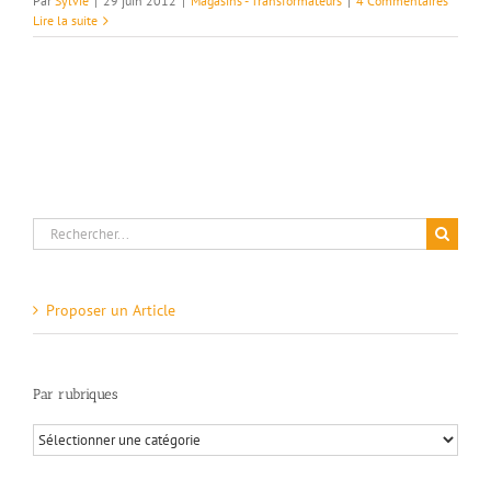
Par
Sylvie
|
29 juin 2012
|
Magasins - Transformateurs
|
4 Commentaires
Lire la suite
Rechercher:
Proposer un Article
Par rubriques
Par
rubriques