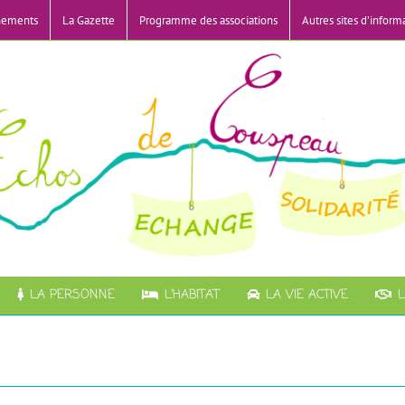
nements
La Gazette
Programme des associations
Autres sites d’inform
LA PERSONNE
L’HABITAT
LA VIE ACTIVE
L