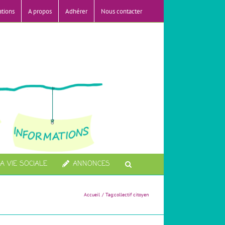
ations
A propos
Adhérer
Nous contacter
A VIE SOCIALE
ANNONCES
Accueil
Tag:
collectif citoyen