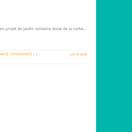
, projet de jardin solidaire, école de la ruche...
ARITE - CITOYENNETE
|
1
Lire la suite