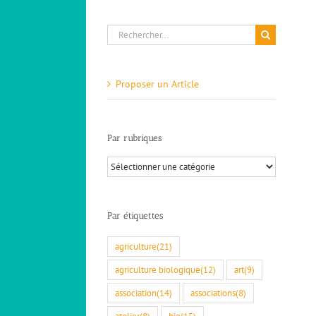
Rechercher:
Proposer un Article
Par rubriques
Par
rubriques
Par étiquettes
agriculture
(21)
agriculture biologique
(12)
art
(9)
association
(14)
associations
(8)
atelier
(8)
bio
(15)