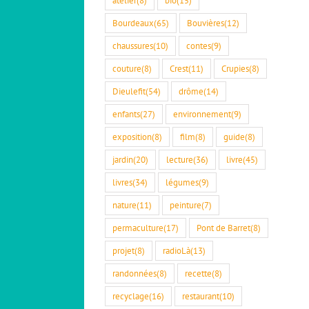
Bourdeaux
(65)
Bouvières
(12)
chaussures
(10)
contes
(9)
couture
(8)
Crest
(11)
Crupies
(8)
Dieulefit
(54)
drôme
(14)
enfants
(27)
environnement
(9)
exposition
(8)
film
(8)
guide
(8)
jardin
(20)
lecture
(36)
livre
(45)
livres
(34)
légumes
(9)
nature
(11)
peinture
(7)
permaculture
(17)
Pont de Barret
(8)
projet
(8)
radioLà
(13)
randonnées
(8)
recette
(8)
recyclage
(16)
restaurant
(10)