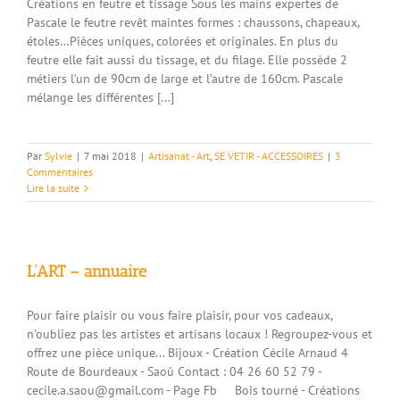
Créations en feutre et tissage Sous les mains expertes de
Pascale le feutre revêt maintes formes : chaussons, chapeaux,
étoles…Pièces uniques, colorées et originales. En plus du
feutre elle fait aussi du tissage, et du filage. Elle possède 2
métiers l’un de 90cm de large et l’autre de 160cm. Pascale
mélange les différentes [...]
Par
Sylvie
|
7 mai 2018
|
Artisanat - Art
,
SE VETIR - ACCESSOIRES
|
3
Commentaires
Lire la suite
L’ART – annuaire
Pour faire plaisir ou vous faire plaisir, pour vos cadeaux,
n'oubliez pas les artistes et artisans locaux ! Regroupez-vous et
offrez une pièce unique... Bijoux - Création Cécile Arnaud 4
Route de Bourdeaux - Saoû Contact : 04 26 60 52 79 -
cecile.a.saou@gmail.com - Page Fb Bois tourné - Créations