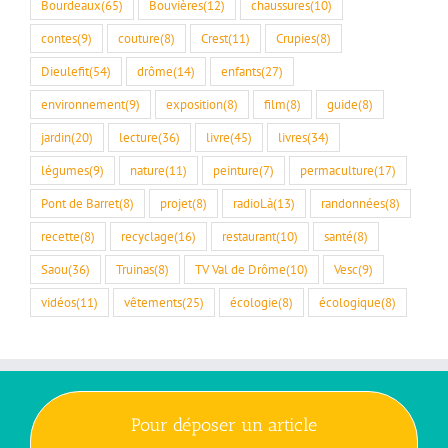
Bourdeaux
(65)
Bouvières
(12)
chaussures
(10)
contes
(9)
couture
(8)
Crest
(11)
Crupies
(8)
Dieulefit
(54)
drôme
(14)
enfants
(27)
environnement
(9)
exposition
(8)
film
(8)
guide
(8)
jardin
(20)
lecture
(36)
livre
(45)
livres
(34)
légumes
(9)
nature
(11)
peinture
(7)
permaculture
(17)
Pont de Barret
(8)
projet
(8)
radioLà
(13)
randonnées
(8)
recette
(8)
recyclage
(16)
restaurant
(10)
santé
(8)
Saou
(36)
Truinas
(8)
TV Val de Drôme
(10)
Vesc
(9)
vidéos
(11)
vêtements
(25)
écologie
(8)
écologique
(8)
Pour déposer un article