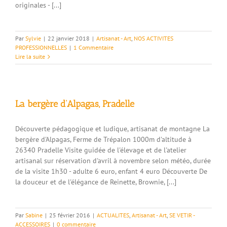
originales - [...]
Par
Sylvie
|
22 janvier 2018
|
Artisanat - Art
,
NOS ACTIVITES
PROFESSIONNELLES
|
1 Commentaire
Lire la suite
La bergère d’Alpagas, Pradelle
Découverte pédagogique et ludique, artisanat de montagne La
bergère d'Alpagas, Ferme de Trépalon 1000m d'altitude à
26340 Pradelle Visite guidée de l'élevage et de l'atelier
artisanal sur réservation d'avril à novembre selon météo, durée
de la visite 1h30 - adulte 6 euro, enfant 4 euro Découverte De
la douceur et de l'élégance de Reinette, Brownie, [...]
Par
Sabine
|
25 février 2016
|
ACTUALITES
,
Artisanat - Art
,
SE VETIR -
ACCESSOIRES
|
0 commentaire