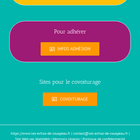
Pour adhérer
INFOS ADHÉSION
Sites pour le covoiturage
COVOITURAGE
https://www.les-echos-de-couspeau.fr
|
contact@les-echos-de-couspeau.fr
|
Site Web par WabiWeb
|
Mentions légales
|
Politique de confidentialité