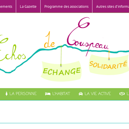
nements
La Gazette
Programme des associations
Autres sites d’inform
LA PERSONNE
L’HABITAT
LA VIE ACTIVE
L