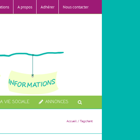
ations
A propos
Adhérer
Nous contacter
A VIE SOCIALE
ANNONCES
Accueil
Tag:
chant