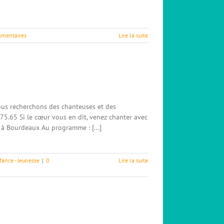
mentaires
Lire la suite
ous recherchons des chanteuses et des
75.65 Si le cœur vous en dit, venez chanter avec
 à Bourdeaux Au programme : [...]
fance - Jeunesse
|
0
Lire la suite