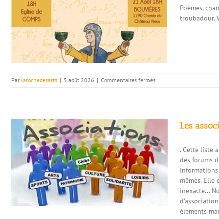
Poèmes, chan
C
troubadour. V
sur
Par
larochedesarts
|
5 août 2026
|
Commentaires fermés
20/08
–
De
la
parole
Les assoc
aux
chants
. Cette liste
–
Église
des forums d
de
informations
COMPS
mêmes. Elle 
inexacte... 
d'association
éléments man