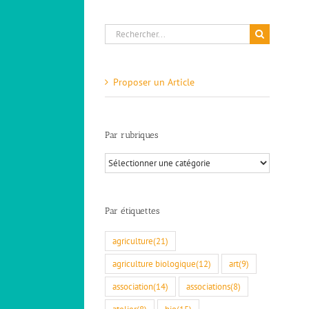
Rechercher:
Proposer un Article
Ateliers de l’Ecole de la voix (Crest
Jazz) – Crest
ACTUALITES
Stages - Formations
Par rubriques
Par
rubriques
Par étiquettes
agriculture
(21)
agriculture biologique
(12)
art
(9)
association
(14)
associations
(8)
atelier
(8)
bio
(15)