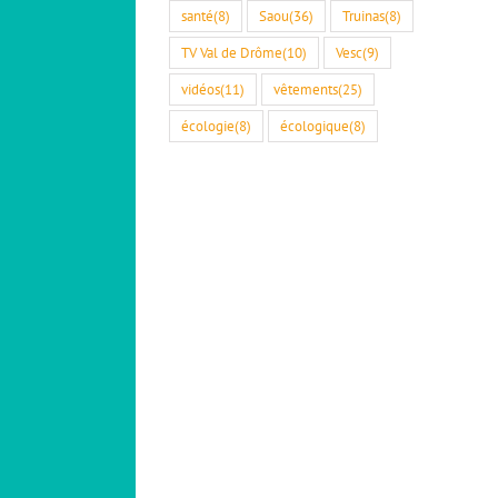
santé
(8)
Saou
(36)
Truinas
(8)
TV Val de Drôme
(10)
Vesc
(9)
vidéos
(11)
vêtements
(25)
écologie
(8)
écologique
(8)