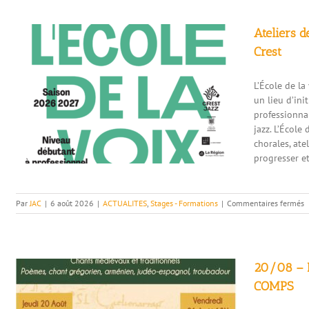
Ateliers d
Crest
L’École de la
un lieu d’ini
professionnal
jazz. L’École
chorales, ate
progresser et
s
Par
JAC
|
6 août 2026
|
ACTUALITES
,
Stages - Formations
|
Commentaires fermés
A
d
l
d
l
20/08 – D
v
COMPS
(
J